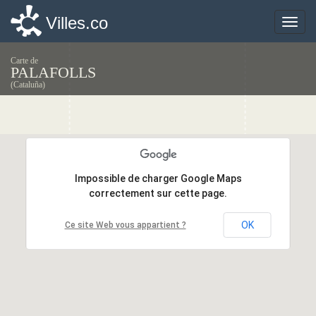
Villes.co
Villes.co
Toggle
Toggle
naviga
naviga
Carte de
PALAFOLLS
(Cataluña)
Impossible de charger Google Maps
Impossible de charger Google Maps
correctement sur cette page.
correctement sur cette page.
OK
OK
Ce site Web vous appartient ?
Ce site Web vous appartient ?