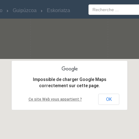
o
o
Guipúzcoa
Guipúzcoa
Eskoriatza
Eskoriatza
Impossible de charger Google Maps
Impossible de charger Google Maps
correctement sur cette page.
correctement sur cette page.
OK
OK
Ce site Web vous appartient ?
Ce site Web vous appartient ?