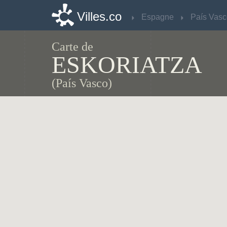
Villes.co
Villes.co
Espagne
Espagne
País Vasc
País Vasc
Carte de
ESKORIATZA
(País Vasco)