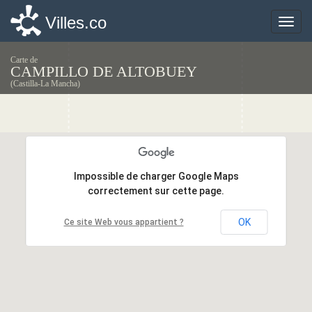
Villes.co
Villes.co
Toggle
Toggle
naviga
naviga
Carte de
CAMPILLO DE ALTOBUEY
(Castilla-La Mancha)
Impossible de charger Google Maps
Impossible de charger Google Maps
correctement sur cette page.
correctement sur cette page.
OK
OK
Ce site Web vous appartient ?
Ce site Web vous appartient ?