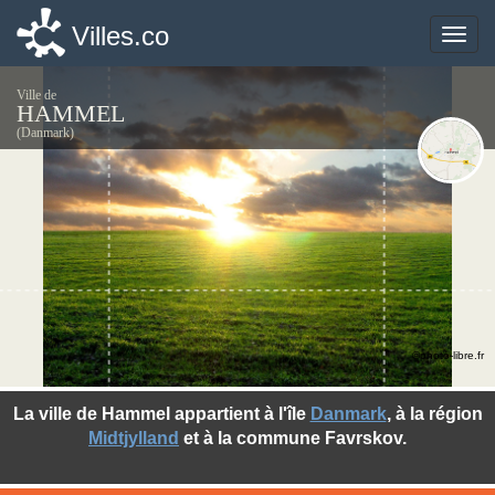
Villes.co
Villes.co
Toggle
Toggle
naviga
naviga
Ville de
HAMMEL
(Danmark)
©photo-libre.fr
La ville de Hammel appartient à l'île
Danmark
, à la région
Midtjylland
et à la commune Favrskov.