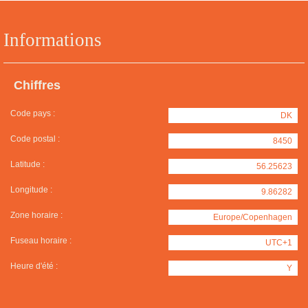
Informations
Chiffres
Code pays :
DK
Code postal :
8450
Latitude :
56.25623
Longitude :
9.86282
Zone horaire :
Europe/Copenhagen
Fuseau horaire :
UTC+1
Heure d'été :
Y