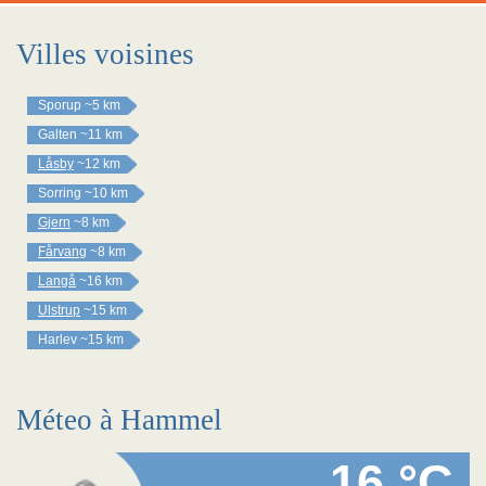
Villes voisines
Sporup
~5 km
Galten
~11 km
Låsby
~12 km
Sorring
~10 km
Gjern
~8 km
Fårvang
~8 km
Langå
~16 km
Ulstrup
~15 km
Harlev
~15 km
Méteo à Hammel
16 °C