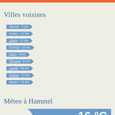
Villes voisines
Sporup
~5 km
Galten
~11 km
Låsby
~12 km
Sorring
~10 km
Gjern
~8 km
Fårvang
~8 km
Langå
~16 km
Ulstrup
~15 km
Harlev
~15 km
Méteo à Hammel