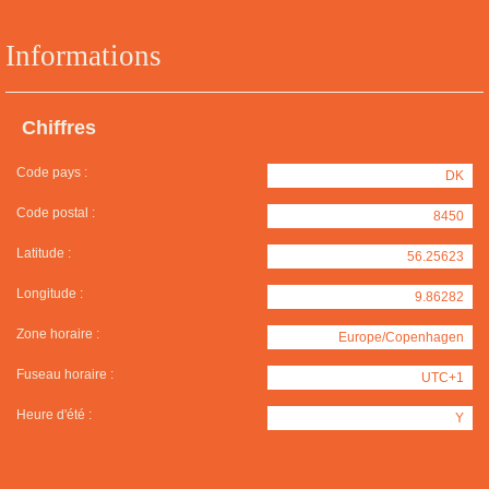
Informations
Chiffres
Code pays :
DK
Code postal :
8450
Latitude :
56.25623
Longitude :
9.86282
Zone horaire :
Europe/Copenhagen
Fuseau horaire :
UTC+1
Heure d'été :
Y