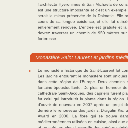
l'architecte Hyeronimus di San Michaela de const
est une structure imposante et c'est un exemple 
serait la mieux préservée de la Dalmatie. Elle 
cours de sa longue existence, et elle fut utili
entièrement rénovée. L'entrée est gratuite et la
devrez traverser un chemin de 950 mètres sur 
forteresse.
Monastère Saint-Laurent et jardins méd
Le monastère historique de Saint-Laurent fut con
Les jardins entourant le monastère sont uniques
dans cette région de l'Europe. Deux chemins 
fontaine époustouflante. De plus, en honneur de 
cathédrale Saint-Jacques, des câpriers furent pl
fut celui qui introduisit la plante dans la régi
d'ouvrir de nouveau en 2007 après un projet de
derrière le renouveau des jardins, Dragutin Kis, u
Award en 2000. La flore qui se trouve dans 
méditerranéennes utilisées en cuisine, ainsi que d
et un café, en plus d'accueillir des soirées mé