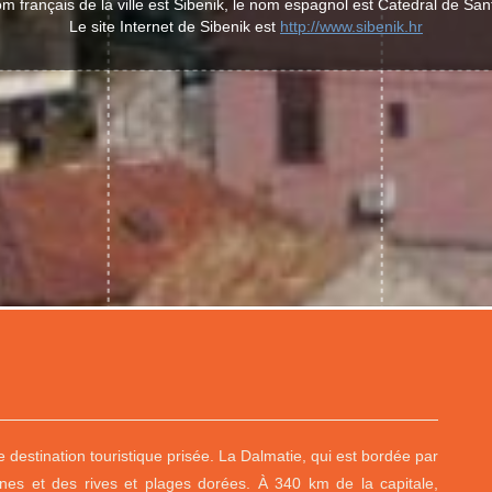
m français de la ville est Šibenik, le nom espagnol est Catedral de San
Le site Internet de Sibenik est
http://www.sibenik.hr
destination touristique prisée. La Dalmatie, qui est bordée par
lines et des rives et plages dorées. À 340 km de la capitale,