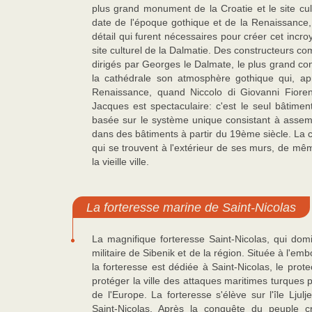
plus grand monument de la Croatie et le site cult
date de l'époque gothique et de la Renaissance, pr
détail qui furent nécessaires pour créer cet incroy
site culturel de la Dalmatie. Des constructeurs c
dirigés par Georges le Dalmate, le plus grand co
la cathédrale son atmosphère gothique qui, ap
Renaissance, quand Niccolo di Giovanni Fioren
Jacques est spectaculaire: c'est le seul bâtimen
basée sur le système unique consistant à assemb
dans des bâtiments à partir du 19ème siècle. La c
qui se trouvent à l'extérieur de ses murs, de même
la vieille ville.
La forteresse marine de Saint-Nicolas
La magnifique forteresse Saint-Nicolas, qui domin
militaire de Sibenik et de la région. Située à l'e
la forteresse est dédiée à Saint-Nicolas, le prot
protéger la ville des attaques maritimes turques 
de l'Europe. La forteresse s'élève sur l'île Ljul
Saint-Nicolas. Après la conquête du peuple cr