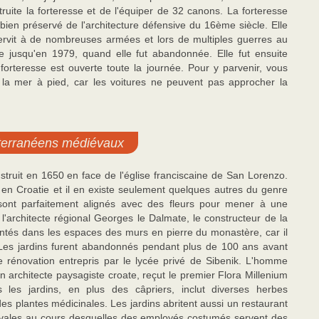
ruite la forteresse et de l'équiper de 32 canons. La forteresse
bien préservé de l'architecture défensive du 16ème siècle. Elle
servit à de nombreuses armées et lors de multiples guerres au
sée jusqu'en 1979, quand elle fut abandonnée. Elle fut ensuite
 forteresse est ouverte toute la journée. Pour y parvenir, vous
la mer à pied, car les voitures ne peuvent pas approcher la
iterranéens médiévaux
struit en 1650 en face de l'église franciscaine de San Lorenzo.
 en Croatie et il en existe seulement quelques autres du genre
sont parfaitement alignés avec des fleurs pour mener à une
l'architecte régional Georges le Dalmate, le constructeur de la
antés dans les espaces des murs en pierre du monastère, car il
on. Les jardins furent abandonnés pendant plus de 100 ans avant
 rénovation entrepris par le lycée privé de Sibenik. L'homme
n architecte paysagiste croate, reçut le premier Flora Millenium
les jardins, en plus des câpriers, inclut diverses herbes
es plantes médicinales. Les jardins abritent aussi un restaurant
diévales au cours desquelles des employés costumés servent des