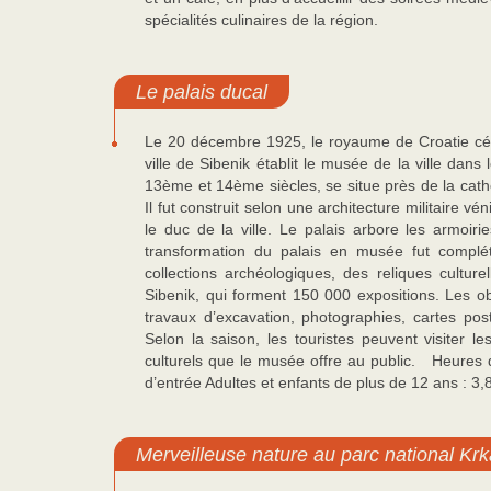
spécialités culinaires de la région.
Le palais ducal
Le 20 décembre 1925, le royaume de Croatie céléb
ville de Sibenik établit le musée de la ville dans 
13ème et 14ème siècles, se situe près de la cathéd
Il fut construit selon une architecture militaire vén
le duc de la ville. Le palais arbore les armoirie
transformation du palais en musée fut complét
collections archéologiques, des reliques culturel
Sibenik, qui forment 150 000 expositions. Les ob
travaux d’excavation, photographies, cartes po
Selon la saison, les touristes peuvent visiter 
culturels que le musée offre au public. Heures d
d’entrée Adultes et enfants de plus de 12 ans : 3,
Merveilleuse nature au parc national Krk