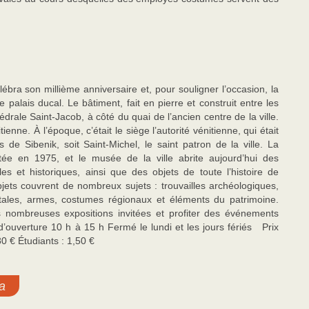
ra son millième anniversaire et, pour souligner l’occasion, la
le palais ducal. Le bâtiment, fait en pierre et construit entre les
rale Saint-Jacob, à côté du quai de l’ancien centre de la ville.
itienne. À l’époque, c’était le siège l’autorité vénitienne, qui était
s de Sibenik, soit Saint-Michel, le saint patron de la ville. La
ée en 1975, et le musée de la ville abrite aujourd’hui des
les et historiques, ainsi que des objets de toute l’histoire de
jets couvrent de nombreux sujets : trouvailles archéologiques,
stales, armes, costumes régionaux et éléments du patrimoine.
les nombreuses expositions invitées et profiter des événements
’ouverture 10 h à 15 h Fermé le lundi et les jours fériés Prix
80 € Étudiants : 1,50 €
a