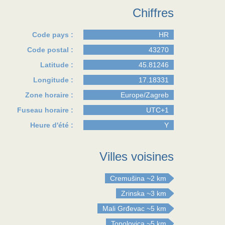
Chiffres
Code pays :
HR
Code postal :
43270
Latitude :
45.81246
Longitude :
17.18331
Zone horaire :
Europe/Zagreb
Fuseau horaire :
UTC+1
Heure d'été :
Y
Villes voisines
Cremušina
~2 km
Zrinska
~3 km
Mali Grđevac
~5 km
Topolovica
~5 km