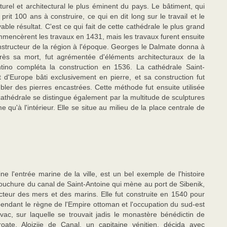
urel et architectural le plus éminent du pays. Le bâtiment, qui
it 100 ans à construire, ce qui en dit long sur le travail et le
able résultat. C'est ce qui fait de cette cathédrale le plus grand
ommencèrent les travaux en 1431, mais les travaux furent ensuite
nstructeur de la région à l'époque. Georges le Dalmate donna à
rès sa mort, fut agrémentée d'éléments architecturaux de la
tino compléta la construction en 1536. La cathédrale Saint-
t d'Europe bâti exclusivement en pierre, et sa construction fut
ler des pierres encastrées. Cette méthode fut ensuite utilisée
athédrale se distingue également par la multitude de sculptures
 qu'à l'intérieur. Elle se situe au milieu de la place centrale de
e l'entrée marine de la ville, est un bel exemple de l'histoire
mbouchure du canal de Saint-Antoine qui mène au port de Sibenik,
ecteur des mers et des marins. Elle fut construite en 1540 pour
pendant le règne de l'Empire ottoman et l'occupation du sud-est
jevac, sur laquelle se trouvait jadis le monastère bénédictin de
oate, Alojzije de Canal, un capitaine vénitien, décida avec