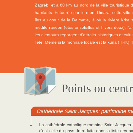
Zagreb, et à 80 km au nord de la ville touristique d
habitants. Entourée par le mont Dinara, cette ville
îles au cœur de la Dalmatie, là où la rivière Krka s
méditerranéen (étés ensoleillés et hivers doux), l'a
les alentours regorgent d'attraits historiques et cultu
l'été. Même si la monnaie locale est la kuna (HRK), 
Points ou centr
Cathédrale Saint-Jacques: patrimoine 
La cathédrale catholique romaine Saint-Jacques (
c'est celle du pays. Introduite dans la liste des