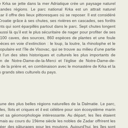
re Krka se jette dans la mer Adriatique crée un paysage naturel
andes régions. Le parc national Krka est un attrait naturel
 il offre des lieux pittoresques où se reposer. Il est considéré
roatie grâce à ses chutes, ses rivières en cascades, ses forêts
nts qui sont éparpillés partout dans le parc. Sept chutes longent
aussi là qu’il est le plus sécuritaire de nager pour profiter de ses
si 100 caves, des sources, 860 espèces de plantes et une foule
es en voie d’extinction : le loup, la loutre, la rhinolophe et le
opulaire est l’île de Visovac, qui se trouve au milieu d’une partie
 l’un des sites historiques et culturels les plus importants de
cain de Notre-Dame-de-la-Merci et l’église de Notre-Dame-de-
et de la prière et, en combinaison avec le monastère de Krka et la
s grands sites culturels du pays.
une des plus belles régions naturelles de la Dalmatie. Le parc,
s, îlots et criques et il est célèbre pour son écosystème marin
et sa géomorphologie intéressante. Au départ, les îles étaient
 mais au cours du 19ème siècle les nobles de Zadar offrirent les
réer des pâturages pour les moutons. Aujourd’hui, les îles sont