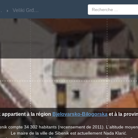
Bilogorska
Bilogorska
Veliki Grđevac
Veliki Grđevac
k appartient à la région
Bjelovarsko-Bilogorska
et à la prov
benik compte 34 302 habitants (recensement de 2011). L'altitude moye
Le maire de la ville de Sibenik est actuellement Nada Klarić.