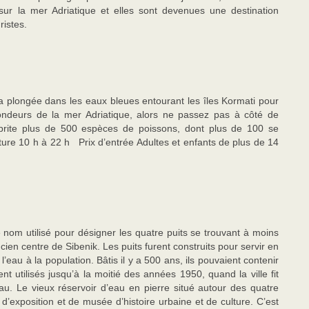
ur la mer Adriatique et elles sont devenues une destination
ristes.
la plongée dans les eaux bleues entourant les îles Kormati pour
ondeurs de la mer Adriatique, alors ne passez pas à côté de
 abrite plus de 500 espèces de poissons, dont plus de 100 se
ure 10 h à 22 h Prix d’entrée Adultes et enfants de plus de 14
 le nom utilisé pour désigner les quatre puits se trouvant à moins
ien centre de Sibenik. Les puits furent construits pour servir en
eau à la population. Bâtis il y a 500 ans, ils pouvaient contenir
t utilisés jusqu’à la moitié des années 1950, quand la ville fit
eau. Le vieux réservoir d’eau en pierre situé autour des quatre
 d’exposition et de musée d’histoire urbaine et de culture. C’est