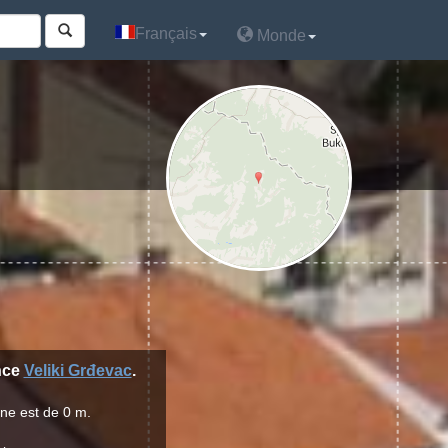
Français
Français
Monde
Monde
ince
Veliki Grđevac
.
nne est de 0 m.