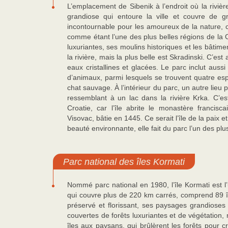
L’emplacement de Sibenik à l’endroit où la riviè
grandiose qui entoure la ville et couvre de gr
incontournable pour les amoureux de la nature, car
comme étant l’une des plus belles régions de la C
luxuriantes, ses moulins historiques et les bâtime
la rivière, mais la plus belle est Skradinski. C’est 
eaux cristallines et glacées. Le parc inclut aus
d’animaux, parmi lesquels se trouvent quatre espèc
chat sauvage. À l’intérieur du parc, un autre lieu p
ressemblant à un lac dans la rivière Krka. C’est
Croatie, car l’île abrite le monastère francis
Visovac, bâtie en 1445. Ce serait l’île de la paix 
beauté environnante, elle fait du parc l’un des plu
Parc national des îles Kormati
Nommé parc national en 1980, l’île Kormati est l’
qui couvre plus de 220 km carrés, comprend 89 île
préservé et florissant, ses paysages grandioses 
couvertes de forêts luxuriantes et de végétation,
îles aux paysans, qui brûlèrent les forêts pour c