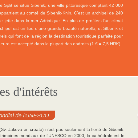
e Split se situe Sibenik, une ville pittoresque comptant 42 000
 appartient au comté de Sibenik-Knin. C'est un archipel de 240
e jette dans la mer Adriatique. En plus de profiter d'un climat
rchipel est un lieu d'une grande beauté naturelle, et SIbenik et
rels qui font de la région la destination touristique parfaite pour
l'euro est accepté dans la plupart des endroits (1 € = 7,5 HRK).
es d'intérêts
mondial de l'UNESCO
Sv. Jakova en croate) n'est pas seulement la fierté de Sibenik:
 patrimoines mondiaux de l'UNESCO en 2000, la cathédrale est le