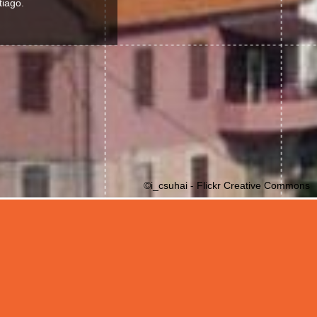
tiago.
©i_csuhai - Flickr Creative Commons