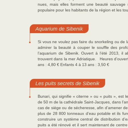
nues, mais elles forment une beauté sauvage s
populaire pour les habitants de la région et les tou
Aquarium de Sibenik
Si vous ne voulez pas faire du snorkeling ou de 
admirer la beauté à couper le souffle des prof
l’aquarium de Sibenik. Ouvert à l’été 2013, il
trouvent dans la mer Adriatique. Heures d’ouvert
ans : 4,80 € Enfants 4 à 13 ans : 3,50 €
Les puits secrets de Sibenik
Bunari, qui signifie « citerne » ou « puits », est
de 50 m de la cathédrale Saint-Jacques, dans l’anc
cas de siège ou de sécheresse, afin d’amener de l’
plus de 28 800 tonneaux d’eau potable et ils furen
construire un système central de distribution d’
puits a été rénové et il sert maintenant de centre