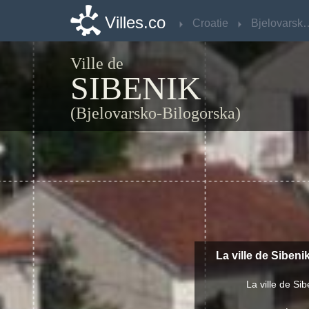
Villes.co
Villes.co
Croatie
Croatie
Bjelovarsko-
Bjelovarsko-
Ville de
SIBENIK
(Bjelovarsko-Bilogorska)
La ville de Sibeni
La ville de Si