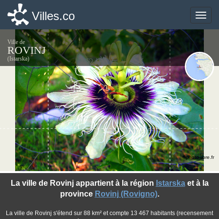
Villes.co
Villes.co
Toggle
Toggle
naviga
naviga
Ville de
ROVINJ
(Istarska)
©photo-libre.fr
La ville de Rovinj appartient à la région
Istarska
et à la
province
Rovinj (Rovigno)
.
La ville de Rovinj s'étend sur 88 km² et compte 13 467 habitants (recensement