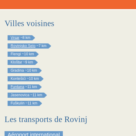
Villes voisines
Vrsar
~8 km
Rovinjsko Selo
~7 km
Flengi
~10 km
Kloštar
~9 km
Gradina
~10 km
Kontešići
~10 km
Funtana
~11 km
Jasenovica
~11 km
Fuškulin
~11 km
Les transports de Rovinj
Aéroport international