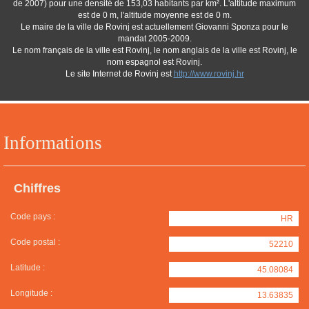
de 2007) pour une densité de 153,03 habitants par km². L'altitude maximum
est de 0 m, l'altitude moyenne est de 0 m.
Le maire de la ville de Rovinj est actuellement Giovanni Sponza pour le
mandat 2005-2009.
Le nom français de la ville est Rovinj, le nom anglais de la ville est Rovinj, le
nom espagnol est Rovinj.
Le site Internet de Rovinj est
http://www.rovinj.hr
Informations
Chiffres
Code pays :
HR
Code postal :
52210
Latitude :
45.08084
Longitude :
13.63835