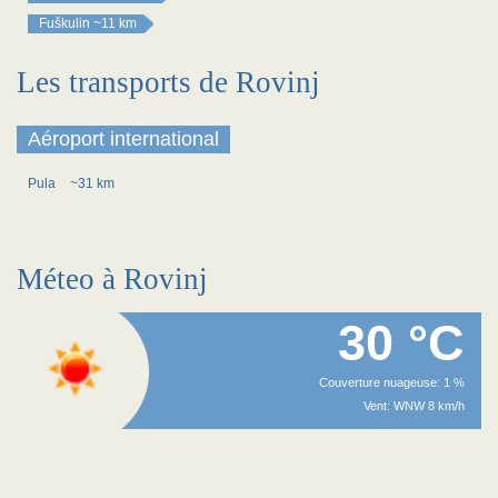
Fuškulin
~11 km
Les transports de Rovinj
Aéroport international
Pula
~31 km
Méteo à Rovinj
30 °C
Couverture nuageuse: 1 %
Vent: WNW 8 km/h