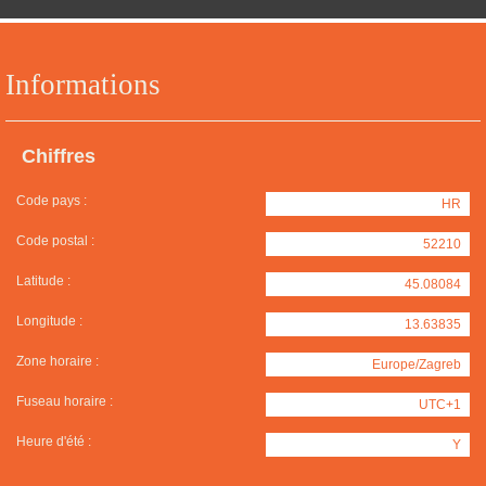
Informations
Chiffres
Code pays :
HR
Code postal :
52210
Latitude :
45.08084
Longitude :
13.63835
Zone horaire :
Europe/Zagreb
Fuseau horaire :
UTC+1
Heure d'été :
Y