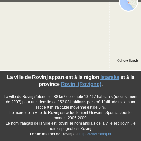
©photo-libre.fr
La ville de Rovinj appartient à la région
Istarska
et à la
province
Rovinj (Rovigno)
.
La ville de Rovinj s'étend sur 88 km² et compte 13 467 habitants (recensement
de 2007) pour une densité de 153,03 habitants par km². L'altitude maximum
est de 0 m, l'altitude moyenne est de 0 m.
Le maire de la ville de Rovinj est actuellement Giovanni Sponza pour le
mandat 2005-2009.
Le nom français de la ville est Rovinj, le nom anglais de la ville est Rovinj, le
nom espagnol est Rovinj.
Le site Internet de Rovinj est
http://www.rovinj.hr