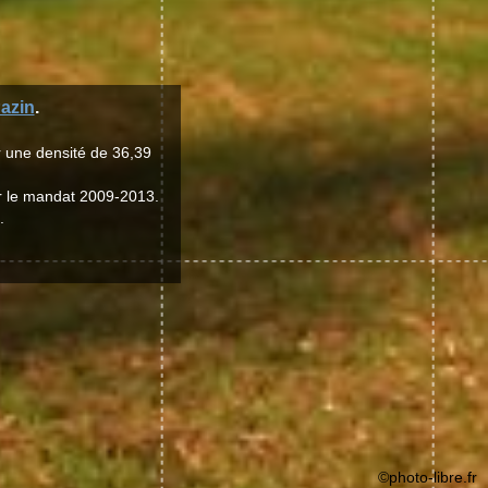
azin
.
r une densité de 36,39
ur le mandat 2009-2013.
.
©photo-libre.fr