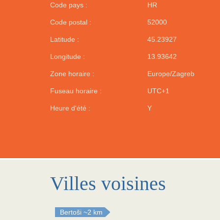
Code pays :
HR
Code postal :
52000
Latitude :
45.23927
Longitude :
13.93642
Zone horaire :
Europe/Zagreb
Fuseau horaire :
UTC+1
Heure d'été :
Y
Villes voisines
Bertoši
~2 km