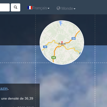
Français
Français
Monde
Monde
azin
.
r une densité de 36,39