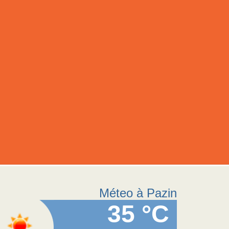
Méteo à Pazin
35 °C