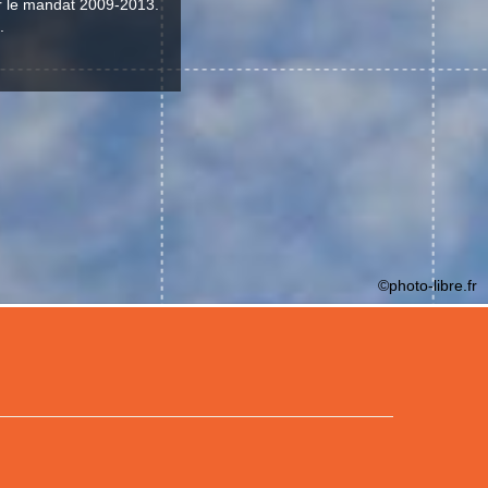
ur le mandat 2009-2013.
.
©photo-libre.fr