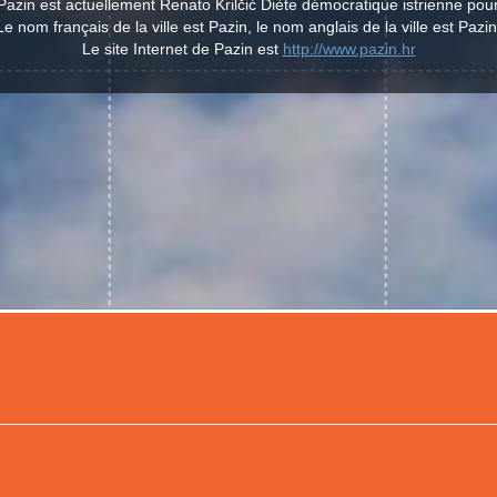
e Pazin est actuellement Renato Krilčić Diète démocratique istrienne po
Le nom français de la ville est Pazin, le nom anglais de la ville est Pazin
Le site Internet de Pazin est
http://www.pazin.hr