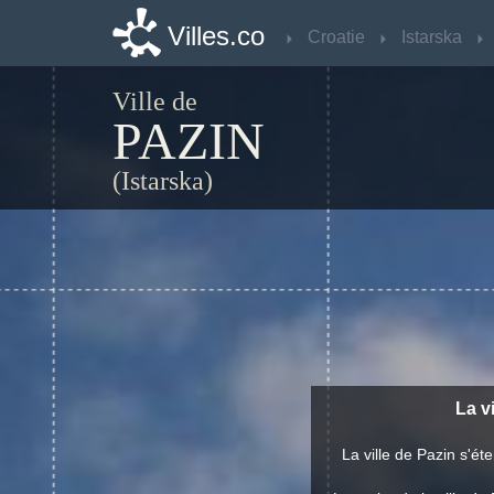
Villes.co
Villes.co
Croatie
Croatie
Istarska
Istarska
Ville de
PAZIN
(Istarska)
La v
La ville de Pazin s'é