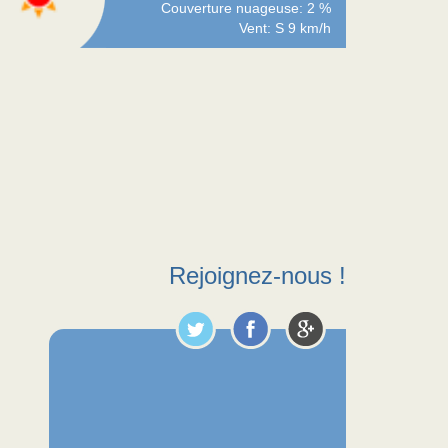
Couverture nuageuse: 2 %
Vent: S 9 km/h
Rejoignez-nous !