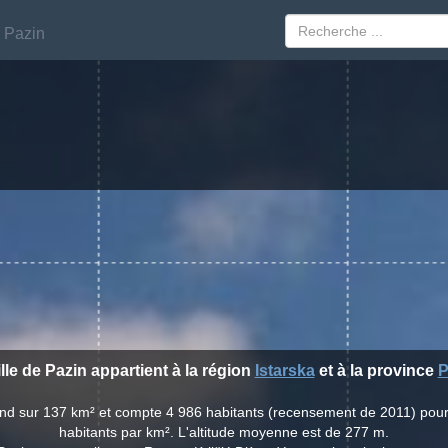
Pazin
Pazin
ille de Pazin appartient à la région
Istarska
et à la province
P
tend sur 137 km² et compte 4 986 habitants (recensement de 2011) pou
habitants par km². L'altitude moyenne est de 277 m.