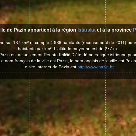
ille de Pazin appartient à la région
Istarska
et à la province
P
tend sur 137 km² et compte 4 986 habitants (recensement de 2011) pou
habitants par km². L'altitude moyenne est de 277 m.
e Pazin est actuellement Renato Krilčić Diète démocratique istrienne po
Le nom français de la ville est Pazin, le nom anglais de la ville est Pazin
Le site Internet de Pazin est
http://www.pazin.hr