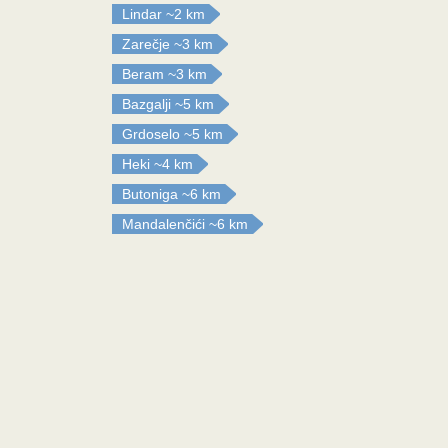
Lindar
~2 km
Zarečje
~3 km
Beram
~3 km
Bazgalji
~5 km
Grdoselo
~5 km
Heki
~4 km
Butoniga
~6 km
Mandalenčići
~6 km