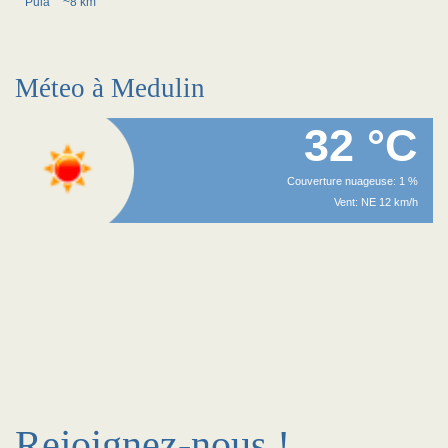
Pula
~8 km
Méteo à Medulin
32 °C
Couverture nuageuse: 1 %
Vent: NE 12 km/h
Rejoignez-nous !