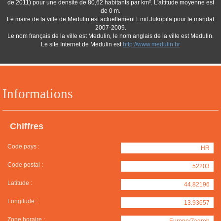
de 2011) pour une densité de 80,62 habitants par km². L'altitude moyenne est
de 0 m.
Le maire de la ville de Medulin est actuellement Emil Jukopila pour le mandat
2007-2009.
Le nom français de la ville est Medulin, le nom anglais de la ville est Medulin.
Le site Internet de Medulin est
http://www.medulin.hr
Informations
Chiffres
Code pays :
HR
Code postal :
52203
Latitude :
44.82196
Longitude :
13.93657
Zone horaire :
Europe/Zagreb