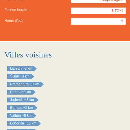
Fuseau horaire :
UTC+1
Heure d'été :
Y
Villes voisines
Ližnjan
~2 km
Šišan
~3 km
Premantura
~3 km
Pomer
~3 km
Jadreški
~6 km
Banjole
~5 km
Valtura
~9 km
Loborika
~11 km