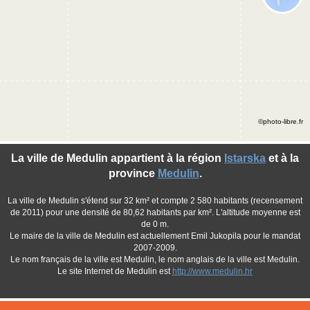
©photo-libre.fr
La ville de Medulin appartient à la région
Istarska
et à la
province
Medulin
.
La ville de Medulin s'étend sur 32 km² et compte 2 580 habitants (recensement
de 2011) pour une densité de 80,62 habitants par km². L'altitude moyenne est
de 0 m.
Le maire de la ville de Medulin est actuellement Emil Jukopila pour le mandat
2007-2009.
Le nom français de la ville est Medulin, le nom anglais de la ville est Medulin.
Le site Internet de Medulin est
http://www.medulin.hr