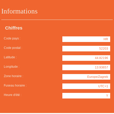
Informations
Chiffres
Code pays :
HR
Code postal :
52203
Latitude :
44.82196
Longitude :
13.93657
Zone horaire :
Europe/Zagreb
Fuseau horaire :
UTC+1
Heure d'été :
Y