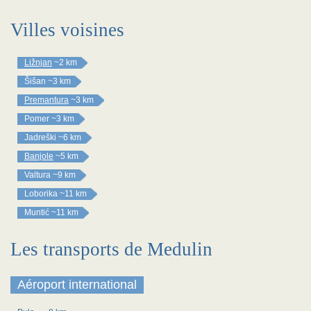
Villes voisines
Ližnjan
~2 km
Šišan
~3 km
Premantura
~3 km
Pomer
~3 km
Jadreški
~6 km
Banjole
~5 km
Valtura
~9 km
Loborika
~11 km
Muntić
~11 km
Les transports de Medulin
Aéroport international