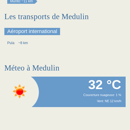
Muntić
~11 km
Les transports de Medulin
Aéroport international
Pula
~8 km
Méteo à Medulin
32 °C
Couverture nuageuse: 1 %
Vent: NE 12 km/h