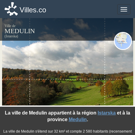
Villes.co
Villes.co
Toggle
Toggle
naviga
naviga
Ville de
MEDULIN
(Istarska)
©photo-libre.fr
La ville de Medulin appartient à la région
Istarska
et à la
province
Medulin
.
La ville de Medulin s'étend sur 32 km² et compte 2 580 habitants (recensement