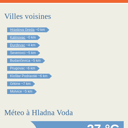
Villes voisines
Hrastova Greda
~0 km
Kalinovac
~0 km
Đurđevac
~4 km
Severovci
~5 km
Budančevica
~5 km
Prugovac
~6 km
Kloštar Podravski
~6 km
Grkine
~7 km
Molvice
~5 km
Méteo à Hladna Voda