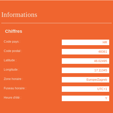
Informations
Chiffres
Code pays :
HR
Code postal :
48361
Latitude :
46.02495
Longitude :
17.11345
Zone horaire :
Europe/Zagreb
Fuseau horaire :
UTC+1
Heure d'été :
Y