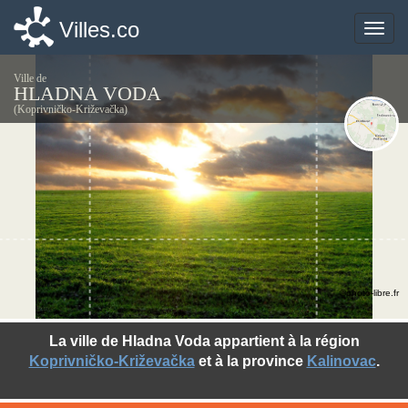
Villes.co
Villes.co
Toggle
Toggle
naviga
naviga
Ville de
HLADNA VODA
(Koprivničko-Križevačka)
©photo-libre.fr
La ville de Hladna Voda appartient à la région
Koprivničko-Križevačka
et à la province
Kalinovac
.