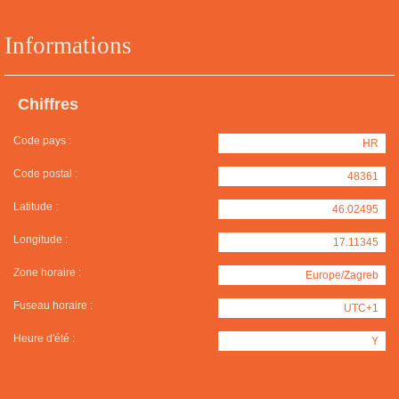
Informations
Chiffres
Code pays :
HR
Code postal :
48361
Latitude :
46.02495
Longitude :
17.11345
Zone horaire :
Europe/Zagreb
Fuseau horaire :
UTC+1
Heure d'été :
Y