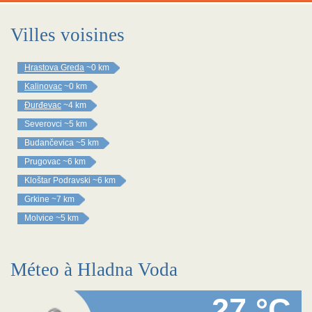
Villes voisines
Hrastova Greda
~0 km
Kalinovac
~0 km
Đurđevac
~4 km
Severovci
~5 km
Budančevica
~5 km
Prugovac
~6 km
Kloštar Podravski
~6 km
Grkine
~7 km
Molvice
~5 km
Méteo à Hladna Voda
27 °C