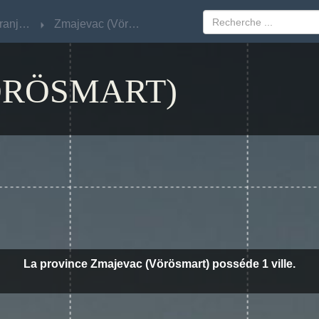
Osječko-Baranjska
Osječko-Baranjska
Zmajevac (Vörösmart)
Zmajevac (Vörösmart)
ÖRÖSMART)
La province Zmajevac (Vörösmart) posséde 1 ville.