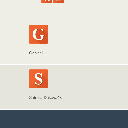
Gašinci
Satnica Đakovačka