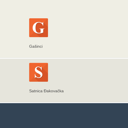
Gašinci
Satnica Đakovačka