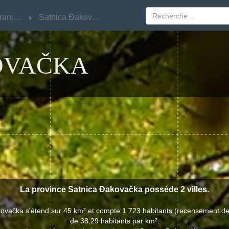
Osječko-Baranjska
Osječko-Baranjska
Satnica Đakovačka
Satnica Đakovačka
OVAČKA
La province Satnica Đakovačka posséde 2 villes.
kovačka s'étend sur 45 km² et compte 1 723 habitants (recensement de
de 38,29 habitants par km².