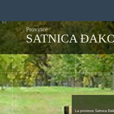
Province
SATNICA ĐAK
La province Satnica Đa