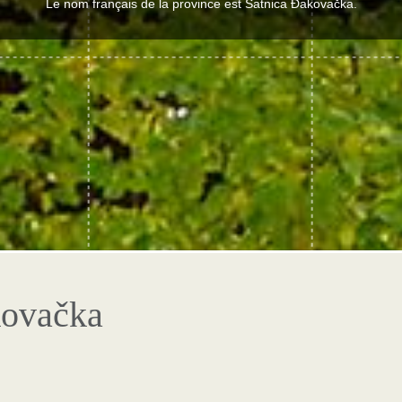
Le nom français de la province est Satnica Đakovačka.
kovačka