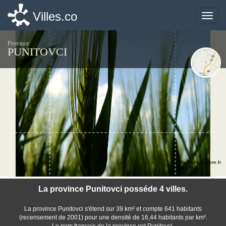
Villes.co
Villes.co
Toggle
Toggle
naviga
naviga
Province
PUNITOVCI
©photo-libre.fr
La province Punitovci posséde 4 villes.
La province Punitovci s'étend sur 39 km² et compte 641 habitants
(recensement de 2001) pour une densité de 16,44 habitants par km².