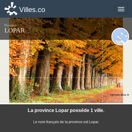
Villes.co
Villes.co
Toggle
Toggle
naviga
naviga
Province
LOPAR
©photo-libre.fr
La province Lopar posséde 1 ville.
Le nom français de la province est Lopar.