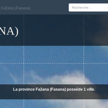
Fažana (Fasana)
Fažana (Fasana)
NA)
La province Fažana (Fasana) posséde 1 ville.