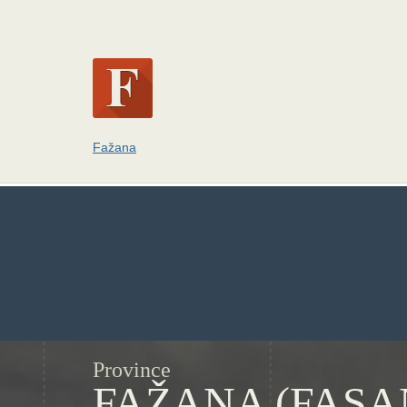
Fažana
Province
FAŽANA (FASA