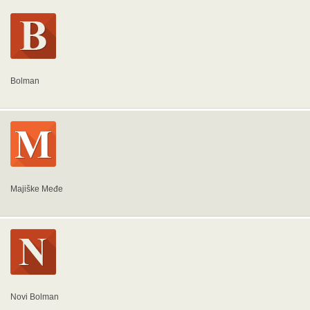
Bolman
Majiške Međe
Novi Bolman