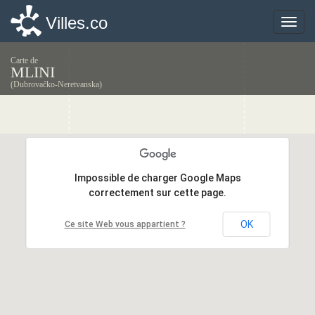
Villes.co
Villes.co
Toggle
Toggle
naviga
naviga
Carte de
MLINI
(Dubrovačko-Neretvanska)
Impossible de charger Google Maps
Impossible de charger Google Maps
correctement sur cette page.
correctement sur cette page.
OK
OK
Ce site Web vous appartient ?
Ce site Web vous appartient ?