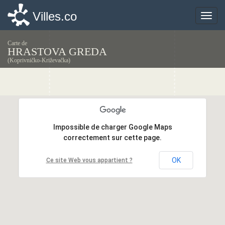
Villes.co
Villes.co
Toggle
Toggle
naviga
naviga
Carte de
HRASTOVA GREDA
(Koprivničko-Križevačka)
Impossible de charger Google Maps
Impossible de charger Google Maps
correctement sur cette page.
correctement sur cette page.
OK
OK
Ce site Web vous appartient ?
Ce site Web vous appartient ?