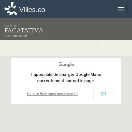
Villes.co
Villes.co
Toggle
Toggle
naviga
naviga
Carte de
FACATATIVÁ
(Cundinamarca)
Impossible de charger Google Maps
Impossible de charger Google Maps
correctement sur cette page.
correctement sur cette page.
OK
OK
Ce site Web vous appartient ?
Ce site Web vous appartient ?