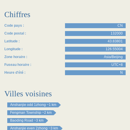
Chiffres
Code pays :
CN
Code postal :
132000
Latitude :
43.83801
Longitude :
126.55004
Zone horaire :
Asia/Beijing
Fuseau horaire :
UTC+8
Heure d'été :
N
Villes voisines
Anshanjie odd 1zhong
~1 km
Fengman Township
~2 km
Baoding Road
~3 km
Anshanjie even 2zhong
~3 km