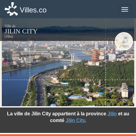
Villes.co
Villes.co
Toggle
Toggle
naviga
naviga
Ville de
JILIN CITY
(Jilin)
©Lzy881114 - Flickr Creative Commons
La ville de Jilin City appartient à la province
Jilin
et au
comté
Jilin City
.