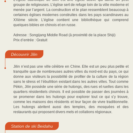
groupe de religieuses. L’église sert de refuge loin de la ville moderne et
menée par l’argent. La construction et le plan ressemblent beaucoup à
certaines églises modernes construites dans les pays scandinaves au
XXème siècle. L’église contient une bibliothèque qui comprend
quelques bibles en chinois et en russe.
Adresse : Songijang Middle Road (à proximité de la place Shiji)
Prix d’entrée : Gratuit
Découvrir Jilin
Jilin n’est pas une ville célèbre en Chine. Elle est un peu plus petite et
tranquille que de nombreuses autres villes du nord-est du pays, ce qui
donne aux visiteurs la possibilité de profiter de la culture de la région
sans le stress et l’ébullition existant dans les autres villes. Tout comme
Pékin, Jilin possède une série de hutongs, des rues et ruelles dans les
quartiers résidentiels chinois. Il est possible de passer des journées à
se promener dans les hutongs pour explorer tout ce qui s’y trouve,
comme les maisons des résidents et leur façon de vivre traditionnelle.
Les hutongs abritent aussi des temples, des mosquées et des
restaurants qui proposent divers mets et collations régionaux.
Station de ski Beidahu