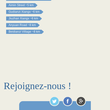
Aimin Street
~5 km
Gudianzi Xiangx
~6 km
Jiuzhan Xiangx
~6 km
Anyuan Road
~8 km
Beidianzi Village
~8 km
Rejoignez-nous !