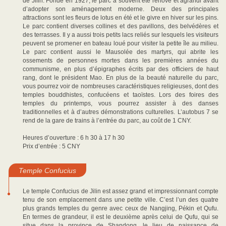
de Jilin. Fondé en 1927, le parc a souvent été rénové et agrandi avant
d’adopter son aménagement moderne. Deux des principales
attractions sont les fleurs de lotus en été et le givre en hiver sur les pins.
Le parc contient diverses collines et des pavillons, des belvédères et
des terrasses. Il y a aussi trois petits lacs reliés sur lesquels les visiteurs
peuvent se promener en bateau loué pour visiter la petite île au milieu.
Le parc contient aussi le Mausolée des martyrs, qui abrite les
ossements de personnes mortes dans les premières années du
communisme, en plus d’épigraphes écrits par des officiers de haut
rang, dont le président Mao. En plus de la beauté naturelle du parc,
vous pourrez voir de nombreuses caractéristiques religieuses, dont des
temples bouddhistes, confucéens et taoïstes. Lors des foires des
temples du printemps, vous pourrez assister à des danses
traditionnelles et à d’autres démonstrations culturelles. L’autobus 7 se
rend de la gare de trains à l’entrée du parc, au coût de 1 CNY.
Heures d’ouverture : 6 h 30 à 17 h 30
Prix d’entrée : 5 CNY
Temple Confucius
Le temple Confucius de Jilin est assez grand et impressionnant compte
tenu de son emplacement dans une petite ville. C’est l’un des quatre
plus grands temples du genre avec ceux de Nangjing, Pékin et Qufu.
En termes de grandeur, il est le deuxième après celui de Qufu, qui se
situe dans la province de Shandong, le lieu de naissance de