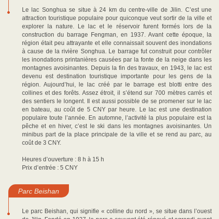
Le lac Songhua se situe à 24 km du centre-ville de Jilin. C’est une
attraction touristique populaire pour quiconque veut sortir de la ville et
explorer la nature. Le lac et le réservoir furent formés lors de la
construction du barrage Fengman, en 1937. Avant cette époque, la
région était peu attrayante et elle connaissait souvent des inondations
à cause de la rivière Songhua. Le barrage fut construit pour contrôler
les inondations printanières causées par la fonte de la neige dans les
montagnes avoisinantes. Depuis la fin des travaux, en 1943, le lac est
devenu est destination touristique importante pour les gens de la
région. Aujourd’hui, le lac créé par le barrage est blotti entre des
collines et des forêts. Assez étroit, il s’étend sur 700 mètres carrés et
des sentiers le longent. Il est aussi possible de se promener sur le lac
en bateau, au coût de 5 CNY par heure. Le lac est une destination
populaire toute l’année. En automne, l’activité la plus populaire est la
pêche et en hiver, c’est le ski dans les montagnes avoisinantes. Un
minibus part de la place principale de la ville et se rend au parc, au
coût de 3 CNY.
Heures d’ouverture : 8 h à 15 h
Prix d’entrée : 5 CNY
Parc Beishan
Le parc Beishan, qui signifie « colline du nord », se situe dans l’ouest