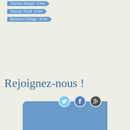
Jiuzhan Xiangx
~6 km
Anyuan Road
~8 km
Beidianzi Village
~8 km
Rejoignez-nous !