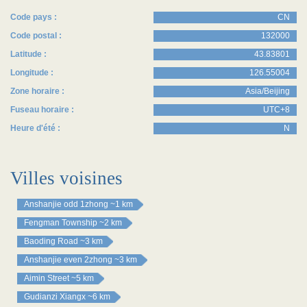
Code pays :
CN
Code postal :
132000
Latitude :
43.83801
Longitude :
126.55004
Zone horaire :
Asia/Beijing
Fuseau horaire :
UTC+8
Heure d'été :
N
Villes voisines
Anshanjie odd 1zhong
~1 km
Fengman Township
~2 km
Baoding Road
~3 km
Anshanjie even 2zhong
~3 km
Aimin Street
~5 km
Gudianzi Xiangx
~6 km