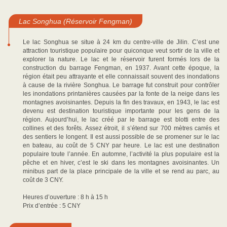
Lac Songhua (Réservoir Fengman)
Le lac Songhua se situe à 24 km du centre-ville de Jilin. C’est une
attraction touristique populaire pour quiconque veut sortir de la ville et
explorer la nature. Le lac et le réservoir furent formés lors de la
construction du barrage Fengman, en 1937. Avant cette époque, la
région était peu attrayante et elle connaissait souvent des inondations
à cause de la rivière Songhua. Le barrage fut construit pour contrôler
les inondations printanières causées par la fonte de la neige dans les
montagnes avoisinantes. Depuis la fin des travaux, en 1943, le lac est
devenu est destination touristique importante pour les gens de la
région. Aujourd’hui, le lac créé par le barrage est blotti entre des
collines et des forêts. Assez étroit, il s’étend sur 700 mètres carrés et
des sentiers le longent. Il est aussi possible de se promener sur le lac
en bateau, au coût de 5 CNY par heure. Le lac est une destination
populaire toute l’année. En automne, l’activité la plus populaire est la
pêche et en hiver, c’est le ski dans les montagnes avoisinantes. Un
minibus part de la place principale de la ville et se rend au parc, au
coût de 3 CNY.
Heures d’ouverture : 8 h à 15 h
Prix d’entrée : 5 CNY