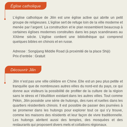
Église catholique
L’église catholique de Jilin est une église active qui abrite un petit
groupe de religieuses. L’église sert de refuge loin de la ville moderne et
menée par l’argent. La construction et le plan ressemblent beaucoup à
certaines églises modernes construites dans les pays scandinaves au
XXème siècle. L’église contient une bibliothèque qui comprend
quelques bibles en chinois et en russe.
Adresse : Songijang Middle Road (à proximité de la place Shiji)
Prix d’entrée : Gratuit
Découvrir Jilin
Jilin n’est pas une ville célèbre en Chine. Elle est un peu plus petite et
tranquille que de nombreuses autres villes du nord-est du pays, ce qui
donne aux visiteurs la possibilité de profiter de la culture de la région
sans le stress et l’ébullition existant dans les autres villes. Tout comme
Pékin, Jilin possède une série de hutongs, des rues et ruelles dans les
quartiers résidentiels chinois. Il est possible de passer des journées à
se promener dans les hutongs pour explorer tout ce qui s’y trouve,
comme les maisons des résidents et leur façon de vivre traditionnelle.
Les hutongs abritent aussi des temples, des mosquées et des
restaurants qui proposent divers mets et collations régionaux.