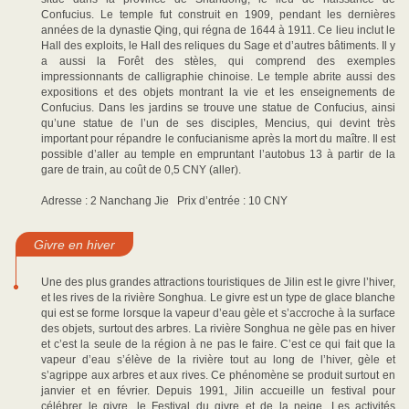
Confucius. Le temple fut construit en 1909, pendant les dernières
années de la dynastie Qing, qui régna de 1644 à 1911. Ce lieu inclut le
Hall des exploits, le Hall des reliques du Sage et d’autres bâtiments. Il y
a aussi la Forêt des stèles, qui comprend des exemples
impressionnants de calligraphie chinoise. Le temple abrite aussi des
expositions et des objets montrant la vie et les enseignements de
Confucius. Dans les jardins se trouve une statue de Confucius, ainsi
qu’une statue de l’un de ses disciples, Mencius, qui devint très
important pour répandre le confucianisme après la mort du maître. Il est
possible d’aller au temple en empruntant l’autobus 13 à partir de la
gare de train, au coût de 0,5 CNY (aller).
Adresse : 2 Nanchang Jie Prix d’entrée : 10 CNY
Givre en hiver
Une des plus grandes attractions touristiques de Jilin est le givre l’hiver,
et les rives de la rivière Songhua. Le givre est un type de glace blanche
qui est se forme lorsque la vapeur d’eau gèle et s’accroche à la surface
des objets, surtout des arbres. La rivière Songhua ne gèle pas en hiver
et c’est la seule de la région à ne pas le faire. C’est ce qui fait que la
vapeur d’eau s’élève de la rivière tout au long de l’hiver, gèle et
s’agrippe aux arbres et aux rives. Ce phénomène se produit surtout en
janvier et en février. Depuis 1991, Jilin accueille un festival pour
célébrer le givre, le Festival du givre et de la neige. Les activités