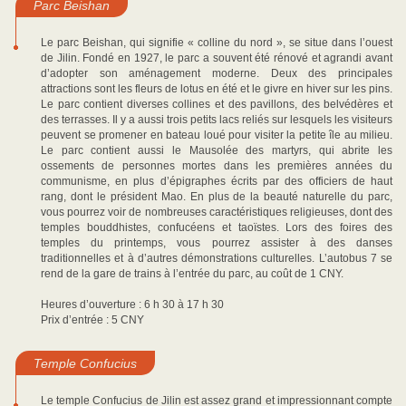
Parc Beishan
Le parc Beishan, qui signifie « colline du nord », se situe dans l’ouest
de Jilin. Fondé en 1927, le parc a souvent été rénové et agrandi avant
d’adopter son aménagement moderne. Deux des principales
attractions sont les fleurs de lotus en été et le givre en hiver sur les pins.
Le parc contient diverses collines et des pavillons, des belvédères et
des terrasses. Il y a aussi trois petits lacs reliés sur lesquels les visiteurs
peuvent se promener en bateau loué pour visiter la petite île au milieu.
Le parc contient aussi le Mausolée des martyrs, qui abrite les
ossements de personnes mortes dans les premières années du
communisme, en plus d’épigraphes écrits par des officiers de haut
rang, dont le président Mao. En plus de la beauté naturelle du parc,
vous pourrez voir de nombreuses caractéristiques religieuses, dont des
temples bouddhistes, confucéens et taoïstes. Lors des foires des
temples du printemps, vous pourrez assister à des danses
traditionnelles et à d’autres démonstrations culturelles. L’autobus 7 se
rend de la gare de trains à l’entrée du parc, au coût de 1 CNY.
Heures d’ouverture : 6 h 30 à 17 h 30
Prix d’entrée : 5 CNY
Temple Confucius
Le temple Confucius de Jilin est assez grand et impressionnant compte