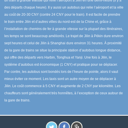
un train à grande vitesse qui relie l’aéroport à Jilin en une demi-heure (il y a
des départs chaque heure). Il y aussi un autobus qui relie l’aéroport et la ville
au coût de 20-30 CNY (contre 24 CNY pour le train). Il est facile de prendre
le train entre Jilin et d’autres villes du nord-est de la Chine et, grâce à
l’installation de chemins de fer à grande vitesse sur la plupart des itinéraires,
les temps se sont beaucoup améliorés. Le trajet de Jilin à Pékin dure environ
sept heures et celui de Jilin à Shanghai dure environ 31 heures. À proximité
de la gare de trains se situe la principale station d’autobus longue distance,
qui offre des départs vers Harbin, Tonghua et Yanji. Une fois à Jilin, le
système d’autobus est économique (1 CNY) et pratique pour se déplacer.
Par contre, les autobus sont bondés lors de l’heure de pointe, alors il vaut
mieux éviter ce moment. Les taxis sont un autre moyen de se déplacer à
Jilin. Le coût commence à 5 CNY et augmente de 2 CNY par kilomètre. Les
chauffeurs sont généralement très honnêtes, à l’exception de ceux autour de
la gare de trains.