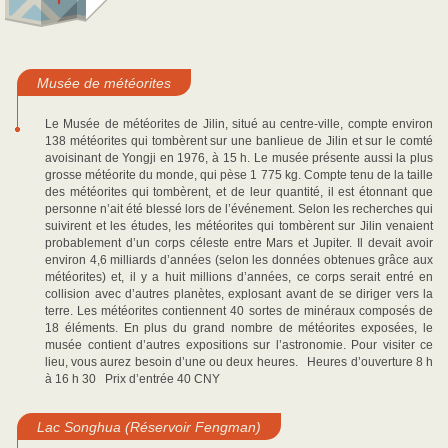
Musée de météorites
Le Musée de météorites de Jilin, situé au centre-ville, compte environ
138 météorites qui tombèrent sur une banlieue de Jilin et sur le comté
avoisinant de Yongji en 1976, à 15 h. Le musée présente aussi la plus
grosse météorite du monde, qui pèse 1 775 kg. Compte tenu de la taille
des météorites qui tombèrent, et de leur quantité, il est étonnant que
personne n’ait été blessé lors de l’événement. Selon les recherches qui
suivirent et les études, les météorites qui tombèrent sur Jilin venaient
probablement d’un corps céleste entre Mars et Jupiter. Il devait avoir
environ 4,6 milliards d’années (selon les données obtenues grâce aux
météorites) et, il y a huit millions d’années, ce corps serait entré en
collision avec d’autres planètes, explosant avant de se diriger vers la
terre. Les météorites contiennent 40 sortes de minéraux composés de
18 éléments. En plus du grand nombre de météorites exposées, le
musée contient d’autres expositions sur l’astronomie. Pour visiter ce
lieu, vous aurez besoin d’une ou deux heures. Heures d’ouverture 8 h
à 16 h 30 Prix d’entrée 40 CNY
Lac Songhua (Réservoir Fengman)