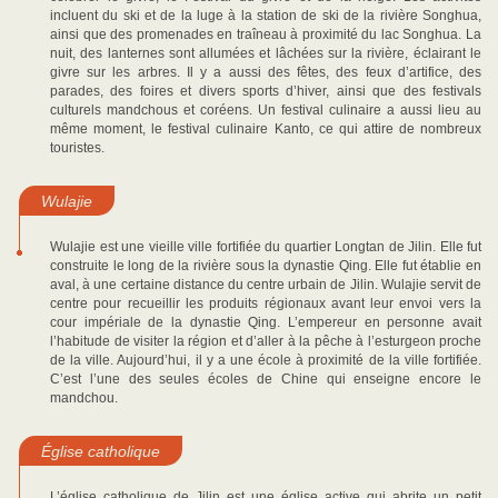
incluent du ski et de la luge à la station de ski de la rivière Songhua,
ainsi que des promenades en traîneau à proximité du lac Songhua. La
nuit, des lanternes sont allumées et lâchées sur la rivière, éclairant le
givre sur les arbres. Il y a aussi des fêtes, des feux d’artifice, des
parades, des foires et divers sports d’hiver, ainsi que des festivals
culturels mandchous et coréens. Un festival culinaire a aussi lieu au
même moment, le festival culinaire Kanto, ce qui attire de nombreux
touristes.
Wulajie
Wulajie est une vieille ville fortifiée du quartier Longtan de Jilin. Elle fut
construite le long de la rivière sous la dynastie Qing. Elle fut établie en
aval, à une certaine distance du centre urbain de Jilin. Wulajie servit de
centre pour recueillir les produits régionaux avant leur envoi vers la
cour impériale de la dynastie Qing. L’empereur en personne avait
l’habitude de visiter la région et d’aller à la pêche à l’esturgeon proche
de la ville. Aujourd’hui, il y a une école à proximité de la ville fortifiée.
C’est l’une des seules écoles de Chine qui enseigne encore le
mandchou.
Église catholique
L’église catholique de Jilin est une église active qui abrite un petit