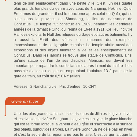
tenu de son emplacement dans une petite ville. C’est l’un des quatre
plus grands temples du genre avec ceux de Nangjing, Pékin et Qufu.
En termes de grandeur, il est le deuxième après celui de Qufu, qui se
situe dans la province de Shandong, le lieu de naissance de
Confucius. Le temple fut construit en 1909, pendant les dernières
années de la dynastie Qing, qui régna de 1644 à 1911. Ce lieu inclut le
Hall des exploits, le Hall des reliques du Sage et d’autres bâtiments. Il y
a aussi la Forêt des stèles, qui comprend des exemples
impressionnants de calligraphie chinoise. Le temple abrite aussi des
expositions et des objets montrant la vie et les enseignements de
Confucius. Dans les jardins se trouve une statue de Confucius, ainsi
qu’une statue de l’un de ses disciples, Mencius, qui devint très
important pour répandre le confucianisme après la mort du maître. Il est
possible d’aller au temple en empruntant l’autobus 13 à partir de la
gare de train, au coût de 0,5 CNY (aller).
Adresse : 2 Nanchang Jie Prix d’entrée : 10 CNY
Givre en hiver
Une des plus grandes attractions touristiques de Jilin est le givre l’hiver,
et les rives de la rivière Songhua. Le givre est un type de glace blanche
qui est se forme lorsque la vapeur d’eau gèle et s’accroche à la surface
des objets, surtout des arbres. La rivière Songhua ne gèle pas en hiver
et c’est la seule de la région à ne pas le faire. C’est ce qui fait que la