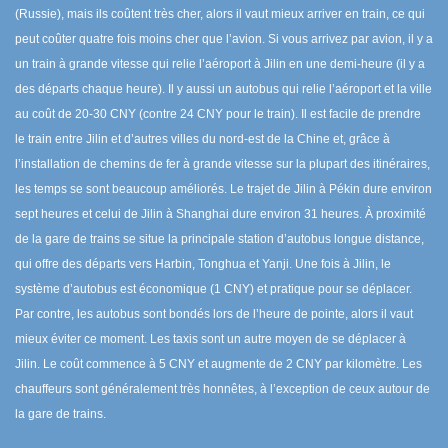
(Russie), mais ils coûtent très cher, alors il vaut mieux arriver en train, ce qui
peut coûter quatre fois moins cher que l’avion. Si vous arrivez par avion, il y a
un train à grande vitesse qui relie l’aéroport à Jilin en une demi-heure (il y a
des départs chaque heure). Il y aussi un autobus qui relie l’aéroport et la ville
au coût de 20-30 CNY (contre 24 CNY pour le train). Il est facile de prendre
le train entre Jilin et d’autres villes du nord-est de la Chine et, grâce à
l’installation de chemins de fer à grande vitesse sur la plupart des itinéraires,
les temps se sont beaucoup améliorés. Le trajet de Jilin à Pékin dure environ
sept heures et celui de Jilin à Shanghai dure environ 31 heures. À proximité
de la gare de trains se situe la principale station d’autobus longue distance,
qui offre des départs vers Harbin, Tonghua et Yanji. Une fois à Jilin, le
système d’autobus est économique (1 CNY) et pratique pour se déplacer.
Par contre, les autobus sont bondés lors de l’heure de pointe, alors il vaut
mieux éviter ce moment. Les taxis sont un autre moyen de se déplacer à
Jilin. Le coût commence à 5 CNY et augmente de 2 CNY par kilomètre. Les
chauffeurs sont généralement très honnêtes, à l’exception de ceux autour de
la gare de trains.