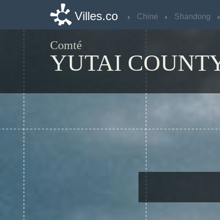
Villes.co
Villes.co
Chine
Chine
Shandong
Shandong
Comté
YUTAI COUNT