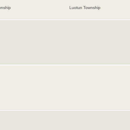
wnship
Luotun Township