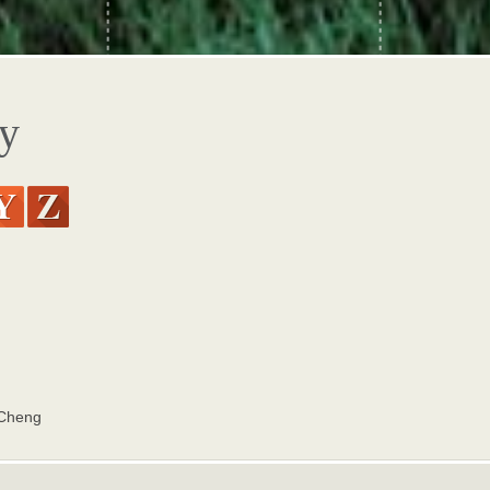
ty
Cheng