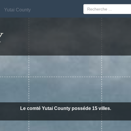
Yutai County
Yutai County
Y
Le comté Yutai County posséde 15 villes.