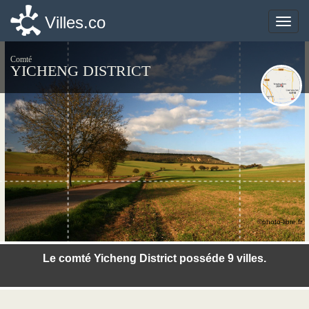
Villes.co
Villes.co
Toggle
Toggle
naviga
naviga
Comté
YICHENG DISTRICT
©photo-libre.fr
Le comté Yicheng District posséde 9 villes.