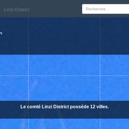
Linzi District
Linzi District
T
Le comté Linzi District posséde 12 villes.