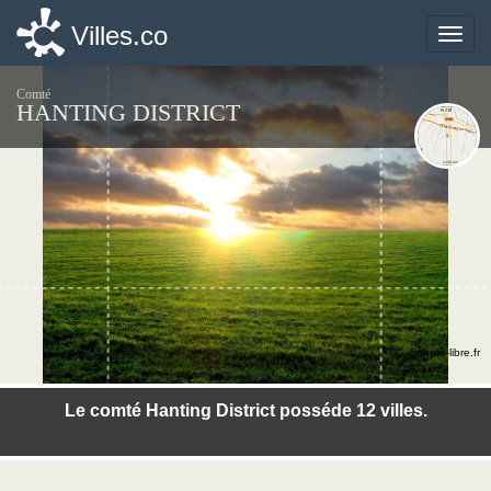
Villes.co
Villes.co
Toggle
Toggle
naviga
naviga
Comté
HANTING DISTRICT
©photo-libre.fr
Le comté Hanting District posséde 12 villes.