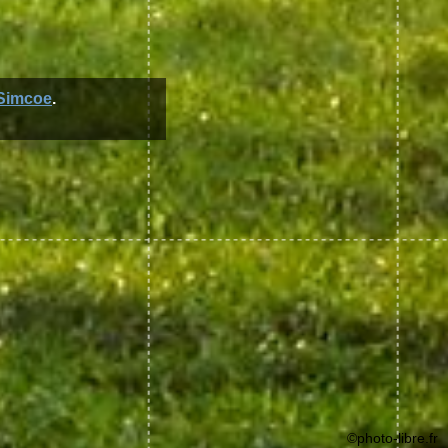
Simcoe
.
©photo-libre.fr