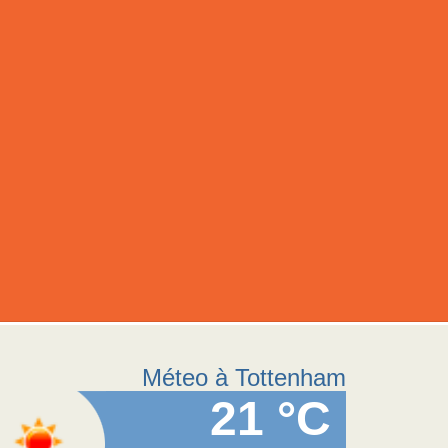
Méteo à Tottenham
21 °C