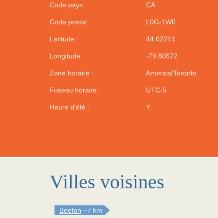
Code pays :
CA
Code postal :
L0G-1W0
Latitude :
44.02241
Longitude :
-79.80572
Zone horaire :
America/Toronto
Fuseau horaire :
UTC-5
Heure d'été :
Y
Villes voisines
Beeton
~7 km