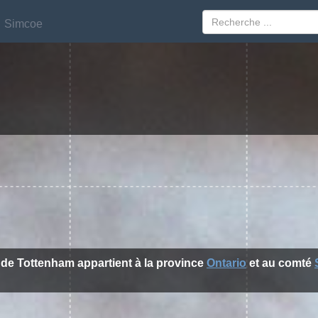
Simcoe
Simcoe
e de Tottenham appartient à la province
Ontario
et au comté