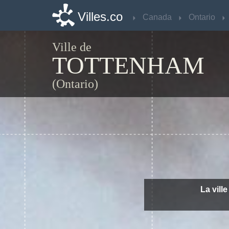
Villes.co
Villes.co
Canada
Canada
Ontario
Ontario
Ville de
TOTTENHAM
(Ontario)
La vill