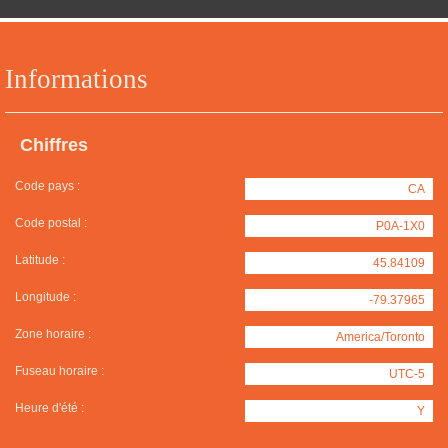
Informations
Chiffres
Code pays :
CA
Code postal :
P0A-1X0
Latitude :
45.84109
Longitude :
-79.37965
Zone horaire :
America/Toronto
Fuseau horaire :
UTC-5
Heure d'été :
Y