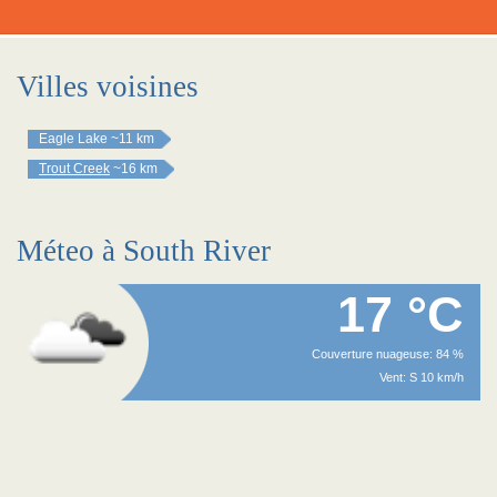
Villes voisines
Eagle Lake
~11 km
Trout Creek
~16 km
Méteo à South River
17 °C
Couverture nuageuse: 84 %
Vent: S 10 km/h