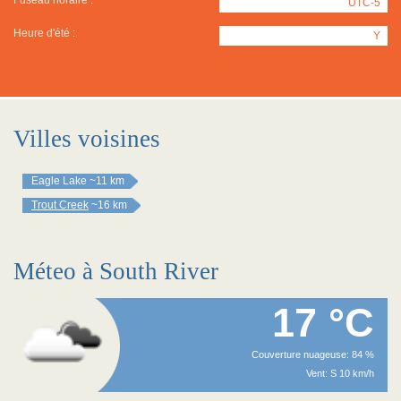
Fuseau horaire :
UTC-5
Heure d'été :
Y
Villes voisines
Eagle Lake
~11 km
Trout Creek
~16 km
Méteo à South River
17 °C
Couverture nuageuse: 84 %
Vent: S 10 km/h