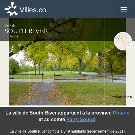
Villes.co
Villes.co
Toggle
Toggle
naviga
naviga
Ville de
SOUTH RIVER
(Ontario)
©photo-libre.fr
La ville de South River appartient à la province
Ontario
et au comté
Parry Sound
.
La ville de South River compte 1 049 habitants (recensement de 2011).