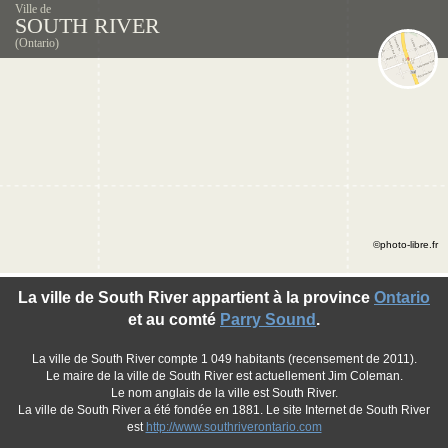
Ville de
SOUTH RIVER
(Ontario)
©photo-libre.fr
La ville de South River appartient à la province
Ontario
et au comté
Parry Sound
.
La ville de South River compte 1 049 habitants (recensement de 2011).
Le maire de la ville de South River est actuellement Jim Coleman.
Le nom anglais de la ville est South River.
La ville de South River a été fondée en 1881. Le site Internet de South River
est
http://www.southriverontario.com