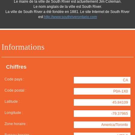
Le maire de la ville de South River est actuellement Jim Coleman.
Le nom anglais de la ville est South River.
La ville de South River a été fondée en 1881. Le site Internet de South River
est
http://www.southriverontario.com
Informations
Chiffres
Code pays :
CA
Code postal :
P0A-1X0
Latitude :
45.84109
Longitude :
-79.37965
Zone horaire :
America/Toronto