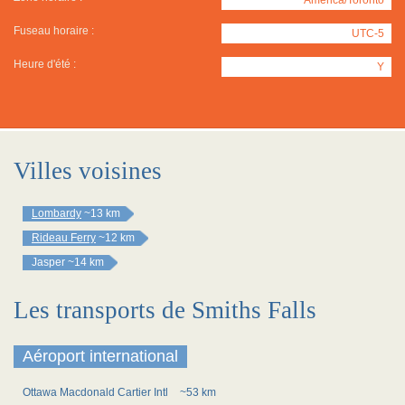
Fuseau horaire :
UTC-5
Heure d'été :
Y
Villes voisines
Lombardy
~13 km
Rideau Ferry
~12 km
Jasper
~14 km
Les transports de Smiths Falls
Aéroport international
Ottawa Macdonald Cartier Intl
~53 km