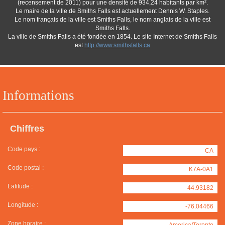
(recensement de 2011) pour une densité de 934,24 habitants par km².
Le maire de la ville de Smiths Falls est actuellement Dennis W. Staples.
Le nom français de la ville est Smiths Falls, le nom anglais de la ville est
Smiths Falls.
La ville de Smiths Falls a été fondée en 1854. Le site Internet de Smiths Falls
est
http://www.smithsfalls.ca
Informations
Chiffres
Code pays :
CA
Code postal :
K7A-0A1
Latitude :
44.93182
Longitude :
-76.04466
Zone horaire :
America/Toronto