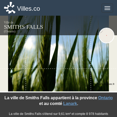
Villes.co
Villes.co
Toggle
Toggle
naviga
naviga
Ville de
SMITHS FALLS
(Ontario)
©photo-libre.fr
La ville de Smiths Falls appartient à la province
Ontario
et au comté
Lanark
.
La ville de Smiths Falls s'étend sur 9,61 km² et compte 8 978 habitants