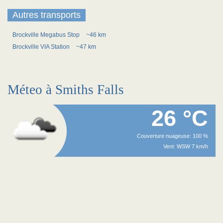
Autres transports
Brockville Megabus Stop
~46 km
Brockville VIA Station
~47 km
Méteo à Smiths Falls
26 °C
Couverture nuageuse: 100 %
Vent: WSW 7 km/h