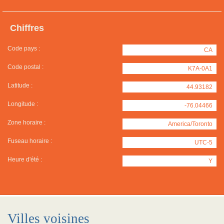
Chiffres
Code pays :
CA
Code postal :
K7A-0A1
Latitude :
44.93182
Longitude :
-76.04466
Zone horaire :
America/Toronto
Fuseau horaire :
UTC-5
Heure d'été :
Y
Villes voisines