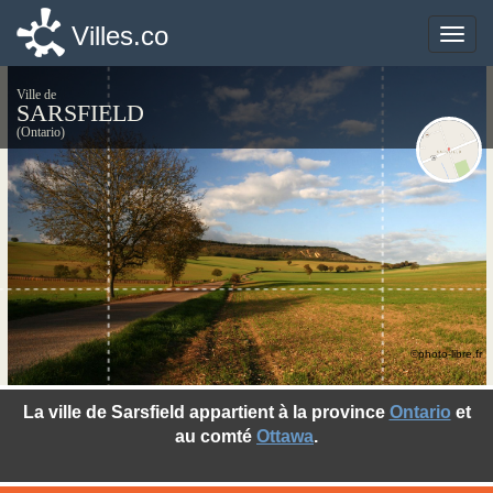
Villes.co
Villes.co
Toggle
Toggle
naviga
naviga
Ville de
SARSFIELD
(Ontario)
©photo-libre.fr
La ville de Sarsfield appartient à la province
Ontario
et
au comté
Ottawa
.