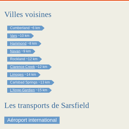
Villes voisines
Cumberland
~6 km
Vars
~10 km
Hammond
~8 km
Navan
~9 km
Rockland
~12 km
Clarence Creek
~12 km
Limoges
~14 km
Carlsbad Springs
~13 km
L'Ange-Gardien
~15 km
Les transports de Sarsfield
Aéroport international