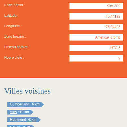
Code postal :
K0A-3E0
Latitude :
45.44192
Longitude :
-75.34425
Zone horaire :
America/Toronto
Fuseau horaire :
UTC-5
Heure d'été :
Y
Villes voisines
Cumberland
~6 km
Vars
~10 km
Hammond
~8 km