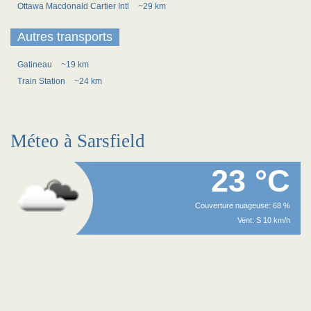
Ottawa Macdonald Cartier Intl
~29 km
Autres transports
Gatineau
~19 km
Train Station
~24 km
Méteo à Sarsfield
23 °C
Couverture nuageuse: 68 %
Vent: S 10 km/h