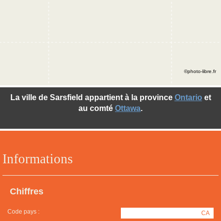
©photo-libre.fr
La ville de Sarsfield appartient à la province
Ontario
et
au comté
Ottawa
.
Informations
Chiffres
Code pays :
CA