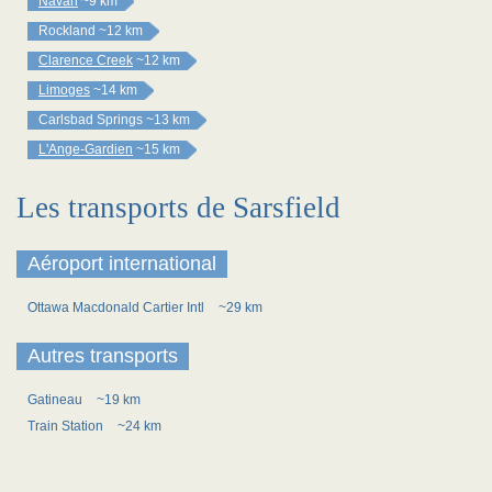
Navan
~9 km
Rockland
~12 km
Clarence Creek
~12 km
Limoges
~14 km
Carlsbad Springs
~13 km
L'Ange-Gardien
~15 km
Les transports de Sarsfield
Aéroport international
Ottawa Macdonald Cartier Intl
~29 km
Autres transports
Gatineau
~19 km
Train Station
~24 km