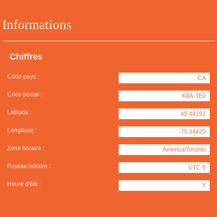
Informations
Chiffres
Code pays :
CA
Code postal :
K0A-3E0
Latitude :
45.44192
Longitude :
-75.34425
Zone horaire :
America/Toronto
Fuseau horaire :
UTC-5
Heure d'été :
Y