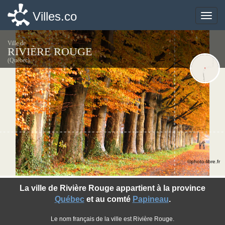
Villes.co
Villes.co
Toggle
Toggle
naviga
naviga
Ville de
RIVIÈRE ROUGE
(Québec)
©photo-libre.fr
La ville de Rivière Rouge appartient à la province
Québec
et au comté
Papineau
.
Le nom français de la ville est Rivière Rouge.