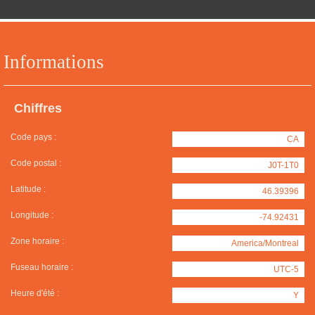
Informations
Chiffres
Code pays :
CA
Code postal :
J0T-1T0
Latitude :
46.39396
Longitude :
-74.92431
Zone horaire :
America/Montreal
Fuseau horaire :
UTC-5
Heure d'été :
Y