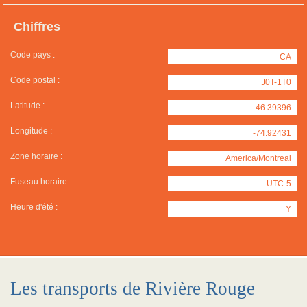
Chiffres
Code pays :
CA
Code postal :
J0T-1T0
Latitude :
46.39396
Longitude :
-74.92431
Zone horaire :
America/Montreal
Fuseau horaire :
UTC-5
Heure d'été :
Y
Les transports de Rivière Rouge