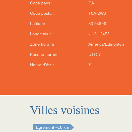
Code pays :
CA
Code postal :
T0A-2W0
Latitude :
53.94896
Longitude :
-113.12453
Zone horaire :
America/Edmonton
Fuseau horaire :
UTC-7
Heure d'été :
Y
Villes voisines
Egremont
~10 km