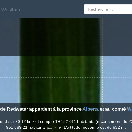
Westlock
Westlock
e de Redwater appartient à la province
Alberta
et au comté
W
étend sur 20,12 km² et compte 19 152 011 habitants (recensement de 2
951 889,21 habitants par km². L'altitude moyenne est de 632 m.