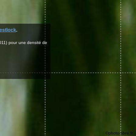
estlock
.
011) pour une densité de
©photo-libre.fr