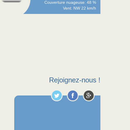
Couverture nuageuse: 48 %
Vent: NW 22 km/h
Rejoignez-nous !