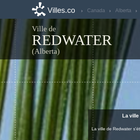
Villes.co
Villes.co
Canada
Canada
Alberta
Alberta
Ville de
REDWATER
(Alberta)
La vill
La ville de Redwater s'