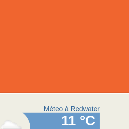
Méteo à Redwater
11 °C