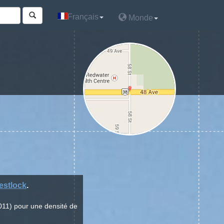
Français
Français
Monde
Monde
estlock
.
011) pour une densité de