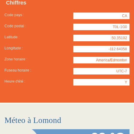
Chiffres
Code pays :
CA
Code postal :
T0L-1G0
Latitude :
50.35102
Longitude :
-112.64058
Zone horaire :
America/Edmonton
Fuseau horaire :
UTC-7
Heure d'été :
Y
Méteo à Lomond