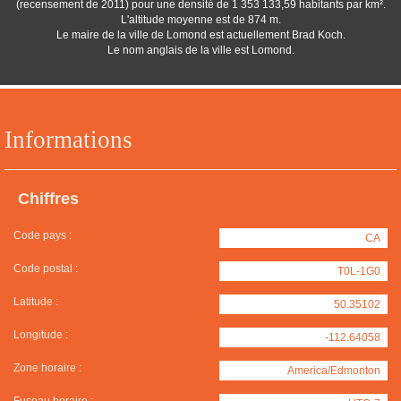
(recensement de 2011) pour une densité de 1 353 133,59 habitants par km².
L'altitude moyenne est de 874 m.
Le maire de la ville de Lomond est actuellement Brad Koch.
Le nom anglais de la ville est Lomond.
Informations
Chiffres
Code pays :
CA
Code postal :
T0L-1G0
Latitude :
50.35102
Longitude :
-112.64058
Zone horaire :
America/Edmonton