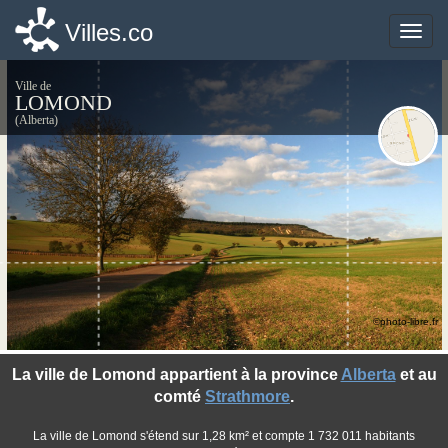
Villes.co
Villes.co
Toggle
Toggle
naviga
naviga
Ville de
LOMOND
(Alberta)
©photo-libre.fr
La ville de Lomond appartient à la province
Alberta
et au
comté
Strathmore
.
La ville de Lomond s'étend sur 1,28 km² et compte 1 732 011 habitants