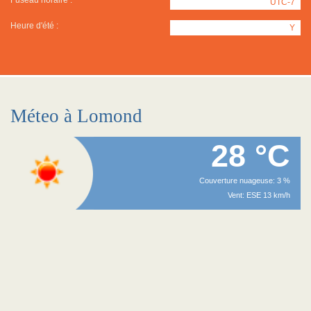
Fuseau horaire :
UTC-7
Heure d'été :
Y
Méteo à Lomond
28 °C
Couverture nuageuse: 3 %
Vent: ESE 13 km/h