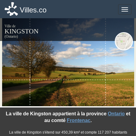
Villes.co
Villes.co
Toggle
Toggle
naviga
naviga
Ville de
KINGSTON
(Ontario)
©photo-libre.fr
La ville de Kingston appartient à la province
Ontario
et
au comté
Frontenac
.
La ville de Kingston s'étend sur 450,39 km² et compte 117 207 habitants