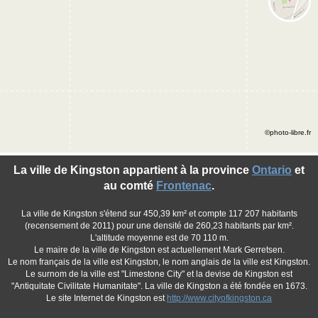
©photo-libre.fr
La ville de Kingston appartient à la province
Ontario
et
au comté
Frontenac
.
La ville de Kingston s'étend sur 450,39 km² et compte 117 207 habitants
(recensement de 2011) pour une densité de 260,23 habitants par km².
L'altitude moyenne est de 70 110 m.
Le maire de la ville de Kingston est actuellement Mark Gerretsen.
Le nom français de la ville est Kingston, le nom anglais de la ville est Kingston.
Le surnom de la ville est "Limestone City" et la devise de Kingston est
"Antiquitate Civilitate Humanitate". La ville de Kingston a été fondée en 1673.
Le site Internet de Kingston est
http://www.cityofkingston.ca