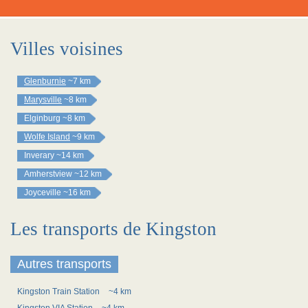
Villes voisines
Glenburnie
~7 km
Marysville
~8 km
Elginburg
~8 km
Wolfe Island
~9 km
Inverary
~14 km
Amherstview
~12 km
Joyceville
~16 km
Les transports de Kingston
Autres transports
Kingston Train Station
~4 km