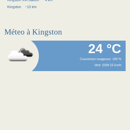
Kingston VIA Station
~4 km
Kingston
~10 km
Méteo à Kingston
24 °C
Couverture nuageuse: 100 %
Vent: SSW 15 km/h