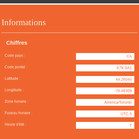
Informations
Chiffres
Code pays :
CA
Code postal :
K7K-0A1
Latitude :
44.26040
Longitude :
-76.48308
Zone horaire :
America/Toronto
Fuseau horaire :
UTC-5
Heure d'été :
Y