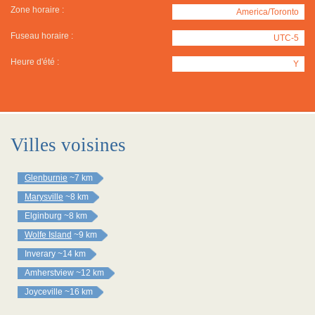
Zone horaire :
America/Toronto
Fuseau horaire :
UTC-5
Heure d'été :
Y
Villes voisines
Glenburnie
~7 km
Marysville
~8 km
Elginburg
~8 km
Wolfe Island
~9 km
Inverary
~14 km
Amherstview
~12 km
Joyceville
~16 km