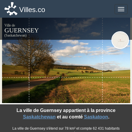
Villes.co
Villes.co
Toggle
Toggle
naviga
naviga
Ville de
GUERNSEY
(Saskatchewan)
©photo-libre.fr
La ville de Guernsey appartient à la province
Saskatchewan
et au comté
Saskatoon
.
La ville de Guernsey s'étend sur 78 km² et compte 62 431 habitants