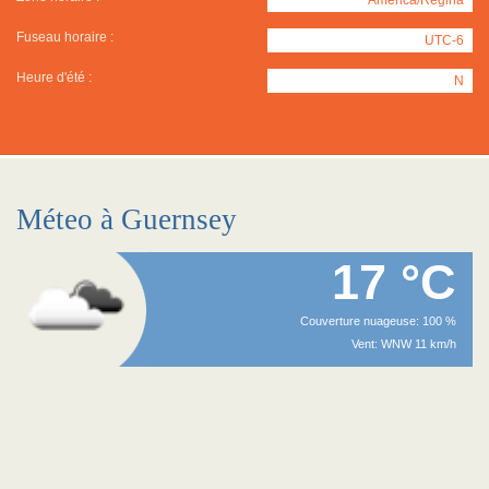
Fuseau horaire :
UTC-6
Heure d'été :
N
Méteo à Guernsey
17 °C
Couverture nuageuse: 100 %
Vent: WNW 11 km/h