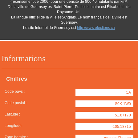
(recensement de 2006) pour une densité de 800,40 habitants par km².
De la ville de Guernsey est Saint-Pierre-Port et le maire est Élisabeth II du
Royaume-Uni.
La langue officiel de la ville est Anglais. Le nom français de la ville est
Guernsey.
Le site Internet de Guernsey est
http://www.elections.ca
Informations
Chiffres
Code pays :
CA
Code postal :
S0K-1W0
Latitude :
51.87170
Longitude :
-105.18815
Zone horaire :
America/Regina