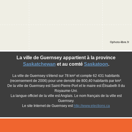
©photo-libre.fr
La ville de Guernsey appartient à la province
Saskatchewan
et au comté
Saskatoon
.
La ville de Guernsey s'étend sur 78 km² et compte 62 431 habitants
(recensement de 2006) pour une densité de 800,40 habitants par km².
De la ville de Guernsey est Saint-Pierre-Port et le maire est Élisabeth II du
Royaume-Uni.
La langue officiel de la ville est Anglais. Le nom français de la ville est
Guernsey.
Le site Internet de Guernsey est
http://www.elections.ca