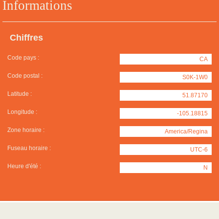
Informations
Chiffres
Code pays :
CA
Code postal :
S0K-1W0
Latitude :
51.87170
Longitude :
-105.18815
Zone horaire :
America/Regina
Fuseau horaire :
UTC-6
Heure d'été :
N