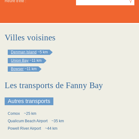
Heure d'été :
Y
Villes voisines
Denman Island
~5 km
Union Bay
~11 km
Bowser
~11 km
Les transports de Fanny Bay
Autres transports
Comox
~25 km
Qualicum Beach Airport
~35 km
Powell River Airport
~44 km