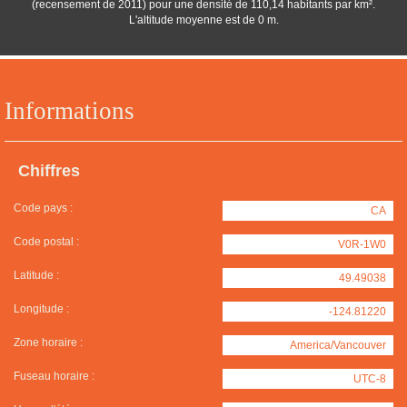
(recensement de 2011) pour une densité de 110,14 habitants par km².
L'altitude moyenne est de 0 m.
Informations
Chiffres
Code pays :
CA
Code postal :
V0R-1W0
Latitude :
49.49038
Longitude :
-124.81220
Zone horaire :
America/Vancouver
Fuseau horaire :
UTC-8