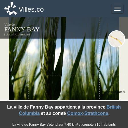
Villes.co
Villes.co
Toggle
Toggle
naviga
naviga
Ville de
FANNY BAY
(British Columbia)
©photo-libre.fr
La ville de Fanny Bay appartient à la province
British
Columbia
et au comté
Comox-Strathcona
.
La ville de Fanny Bay s'étend sur 7,40 km² et compte 815 habitants