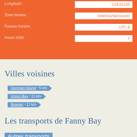
Longitude :
-124.81220
Zone horaire :
America/Vancouver
Fuseau horaire :
UTC-8
Heure d'été :
Y
Villes voisines
Denman Island
~5 km
Union Bay
~11 km
Bowser
~11 km
Les transports de Fanny Bay
Autres transports