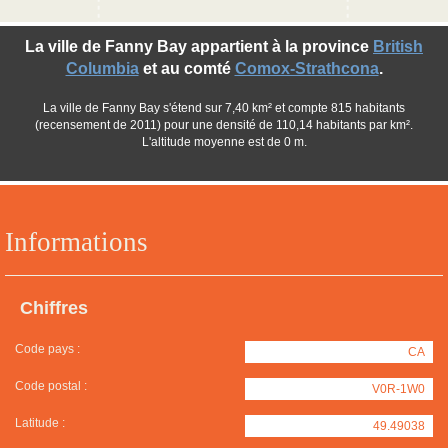
La ville de Fanny Bay appartient à la province
British
Columbia
et au comté
Comox-Strathcona
.
La ville de Fanny Bay s'étend sur 7,40 km² et compte 815 habitants
(recensement de 2011) pour une densité de 110,14 habitants par km².
L'altitude moyenne est de 0 m.
Informations
Chiffres
Code pays :
CA
Code postal :
V0R-1W0
Latitude :
49.49038