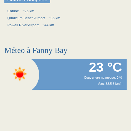
Comox
~25 km
Qualicum Beach Airport
~35 km
Powell River Airport
~44 km
Méteo à Fanny Bay
23 °C
Couverture nuageuse: 0 %
Vent: SSE 5 km/h