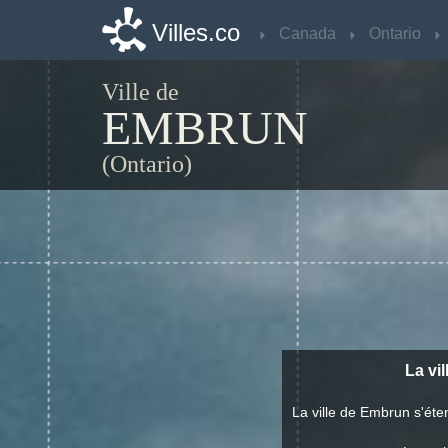
Villes.co
Villes.co
Canada
Canada
Ontario
Ontario
Ville de
EMBRUN
(Ontario)
La vi
La ville de Embrun s'ét