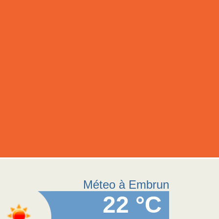
Méteo à Embrun
22 °C