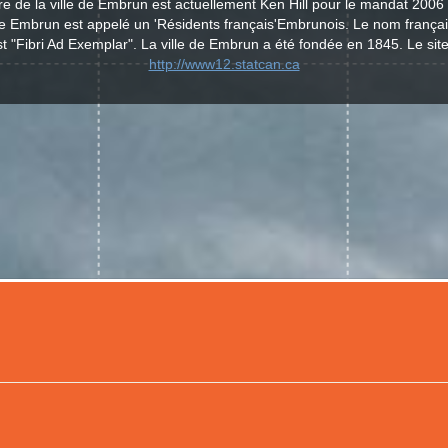
e de la ville de Embrun est actuellement Ken Hill pour le mandat 2006
 de Embrun est appelé un 'Résidents français'Embrunois. Le nom français
 "Fibri Ad Exemplar". La ville de Embrun a été fondée en 1845. Le sit
http://www12.statcan.ca