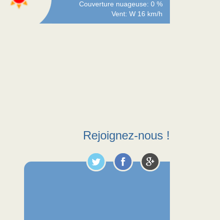
Couverture nuageuse: 0 %
Vent: W 16 km/h
Rejoignez-nous !