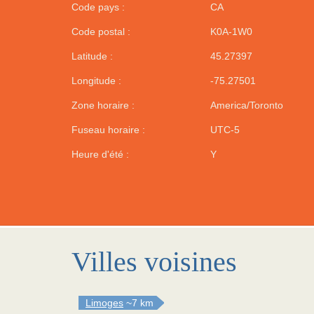
Code pays :
CA
Code postal :
K0A-1W0
Latitude :
45.27397
Longitude :
-75.27501
Zone horaire :
America/Toronto
Fuseau horaire :
UTC-5
Heure d'été :
Y
Villes voisines
Limoges
~7 km