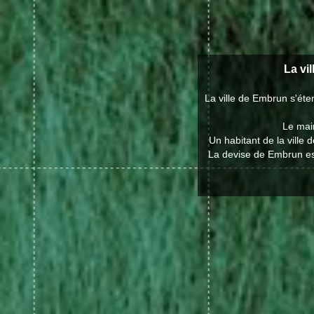
La vi
La ville de Embrun s'ét
Le mair
Un habitant de la ville
La devise de Embrun est