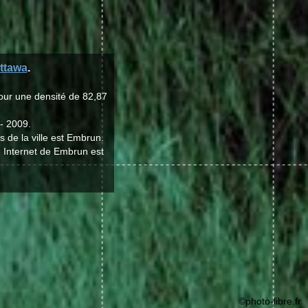
ttawa
.
our une densité de 82,87
 - 2009.
 de la ville est Embrun.
e Internet de Embrun est
©photo-libre.fr