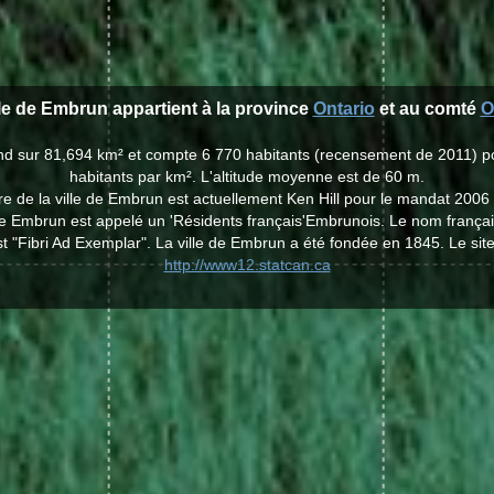
lle de Embrun appartient à la province
Ontario
et au comté
O
end sur 81,694 km² et compte 6 770 habitants (recensement de 2011) p
habitants par km². L'altitude moyenne est de 60 m.
e de la ville de Embrun est actuellement Ken Hill pour le mandat 2006
 de Embrun est appelé un 'Résidents français'Embrunois. Le nom français
 "Fibri Ad Exemplar". La ville de Embrun a été fondée en 1845. Le sit
http://www12.statcan.ca