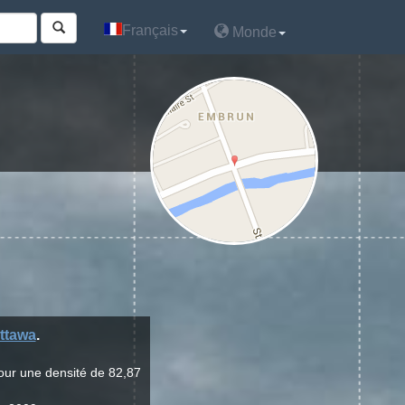
Français
Français
Monde
Monde
ttawa
.
our une densité de 82,87