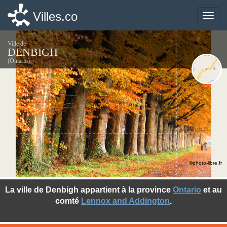
Villes.co
Villes.co
Toggle
Toggle
naviga
naviga
Ville de
DENBIGH
(Ontario)
©photo-libre.fr
La ville de Denbigh appartient à la province
Ontario
et au
comté
Lennox and Addington
.