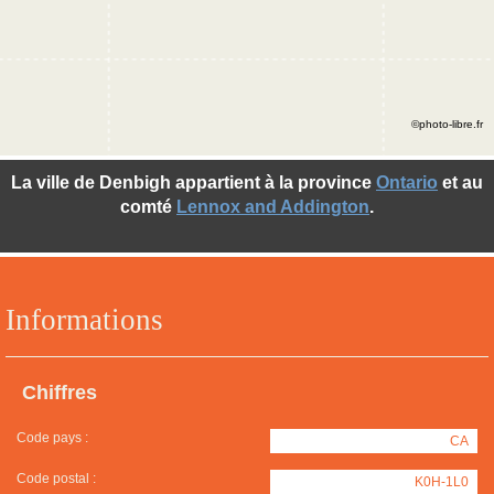
©photo-libre.fr
La ville de Denbigh appartient à la province
Ontario
et au
comté
Lennox and Addington
.
Informations
Chiffres
Code pays :
CA
Code postal :
K0H-1L0