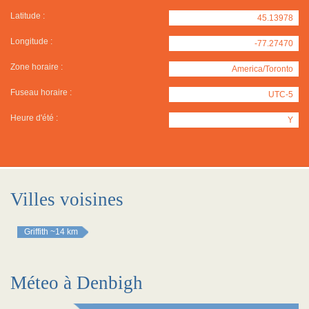
Latitude :
45.13978
Longitude :
-77.27470
Zone horaire :
America/Toronto
Fuseau horaire :
UTC-5
Heure d'été :
Y
Villes voisines
Griffith
~14 km
Méteo à Denbigh