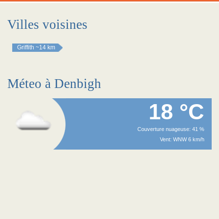
Villes voisines
Griffith
~14 km
Méteo à Denbigh
18 °C
Couverture nuageuse: 41 %
Vent: WNW 6 km/h