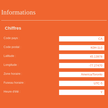
Informations
Chiffres
Code pays :
CA
Code postal :
K0H-1L0
Latitude :
45.13978
Longitude :
-77.27470
Zone horaire :
America/Toronto
Fuseau horaire :
UTC-5
Heure d'été :
Y