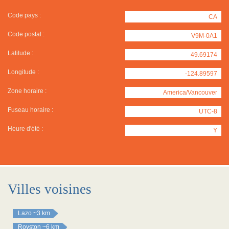
Code pays :
CA
Code postal :
V9M-0A1
Latitude :
49.69174
Longitude :
-124.89597
Zone horaire :
America/Vancouver
Fuseau horaire :
UTC-8
Heure d'été :
Y
Villes voisines
Lazo
~3 km
Royston
~6 km