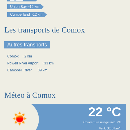
Union Bay
~12 km
Cumberland
~12 km
Les transports de Comox
Autres transports
Comox
~2 km
Powell River Airport
~33 km
Campbell River
~39 km
Méteo à Comox
22 °C
Couverture nuageuse: 0 %
Vent: SE 8 km/h