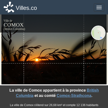
Villes.co
Villes.co
Toggle
Toggle
naviga
naviga
Ville de
COMOX
(British Columbia)
©photo-libre.fr
La ville de Comox appartient à la province
British
Columbia
et au comté
Comox-Strathcona
.
La ville de Comox s'étend sur 26,68 km² et compte 12 136 habitants