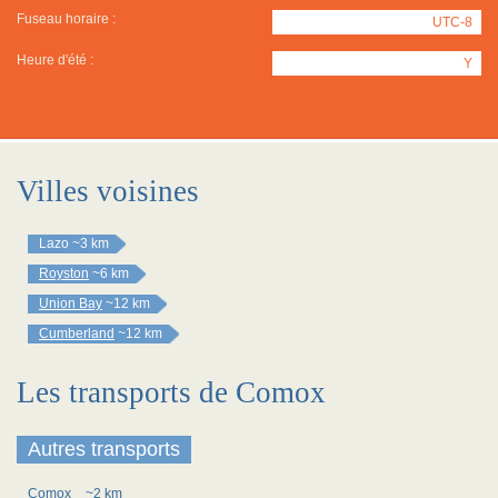
Fuseau horaire :
UTC-8
Heure d'été :
Y
Villes voisines
Lazo
~3 km
Royston
~6 km
Union Bay
~12 km
Cumberland
~12 km
Les transports de Comox
Autres transports
Comox
~2 km