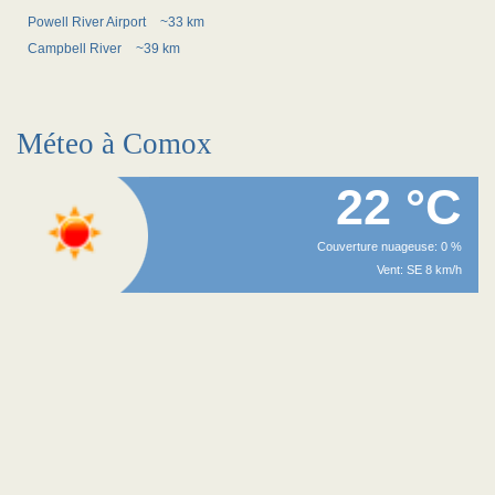
Powell River Airport
~33 km
Campbell River
~39 km
Méteo à Comox
22 °C
Couverture nuageuse: 0 %
Vent: SE 8 km/h