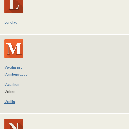
Longlac
Macdiarmid
Manitouwadge
Marathon
Mobert
Murillo