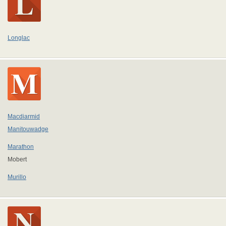
Longlac
Macdiarmid
Manitouwadge
Marathon
Mobert
Murillo