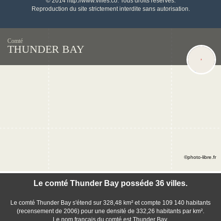
© 2014 http://www.villes.co. Tous droits réservés.
Reproduction du site strictement interdite sans autorisation.
Comté
THUNDER BAY
©photo-libre.fr
Le comté Thunder Bay posséde 36 villes.
Le comté Thunder Bay s'étend sur 328,48 km² et compte 109 140 habitants
(recensement de 2006) pour une densité de 332,26 habitants par km².
Le nom français du comté est Thunder Bay.