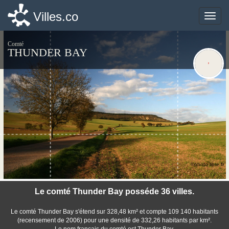
Villes.co
Villes.co
Toggle
Toggle
naviga
naviga
Comté
THUNDER BAY
©photo-libre.fr
Le comté Thunder Bay posséde 36 villes.
Le comté Thunder Bay s'étend sur 328,48 km² et compte 109 140 habitants
(recensement de 2006) pour une densité de 332,26 habitants par km².