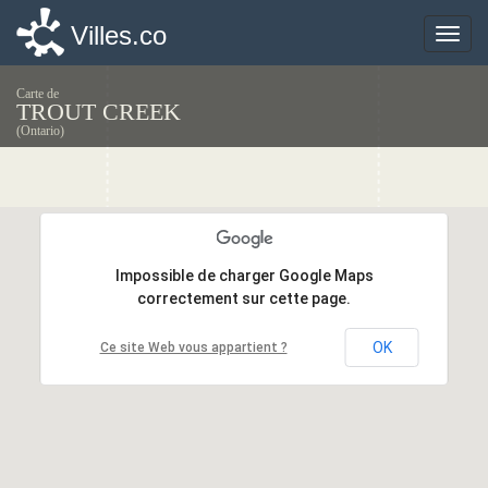
Villes.co
Villes.co
Toggle
Toggle
naviga
naviga
Carte de
TROUT CREEK
(Ontario)
Impossible de charger Google Maps
Impossible de charger Google Maps
correctement sur cette page.
correctement sur cette page.
OK
OK
Ce site Web vous appartient ?
Ce site Web vous appartient ?