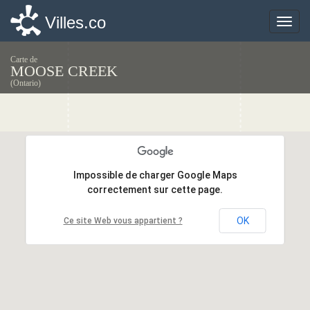
Villes.co
Villes.co
Toggle
Toggle
naviga
naviga
Carte de
MOOSE CREEK
(Ontario)
Impossible de charger Google Maps
Impossible de charger Google Maps
correctement sur cette page.
correctement sur cette page.
OK
OK
Ce site Web vous appartient ?
Ce site Web vous appartient ?