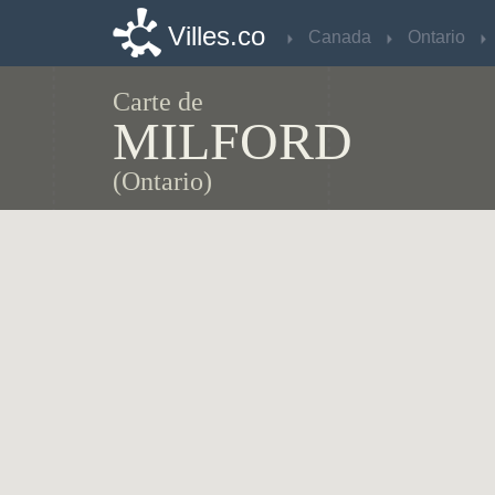
Villes.co
Villes.co
Canada
Canada
Ontario
Ontario
Carte de
MILFORD
(Ontario)