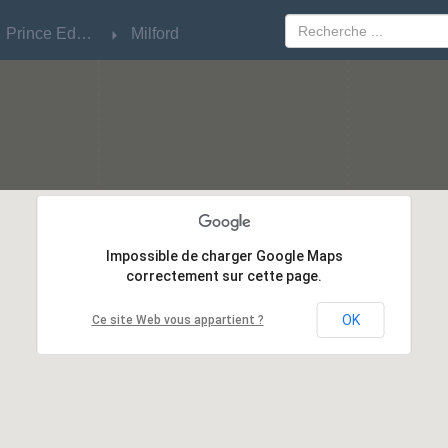
Prince Edward
Prince Edward
Milford
Milford
Impossible de charger Google Maps
Impossible de charger Google Maps
correctement sur cette page.
correctement sur cette page.
OK
OK
Ce site Web vous appartient ?
Ce site Web vous appartient ?