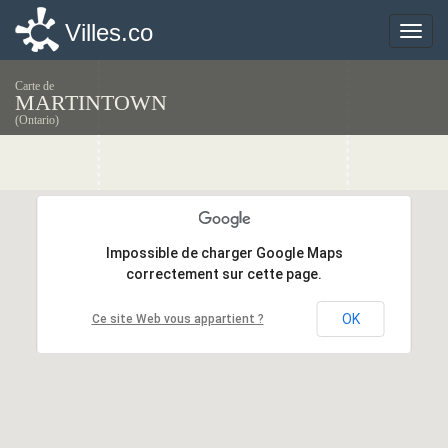
Villes.co
Villes.co
Toggle
Toggle
naviga
naviga
Carte de
MARTINTOWN
(Ontario)
Impossible de charger Google Maps
Impossible de charger Google Maps
correctement sur cette page.
correctement sur cette page.
OK
OK
Ce site Web vous appartient ?
Ce site Web vous appartient ?