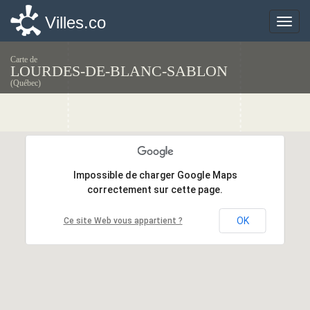
Villes.co
Villes.co
Toggle
Toggle
naviga
naviga
Carte de
LOURDES-DE-BLANC-SABLON
(Québec)
Impossible de charger Google Maps
Impossible de charger Google Maps
correctement sur cette page.
correctement sur cette page.
OK
OK
Ce site Web vous appartient ?
Ce site Web vous appartient ?