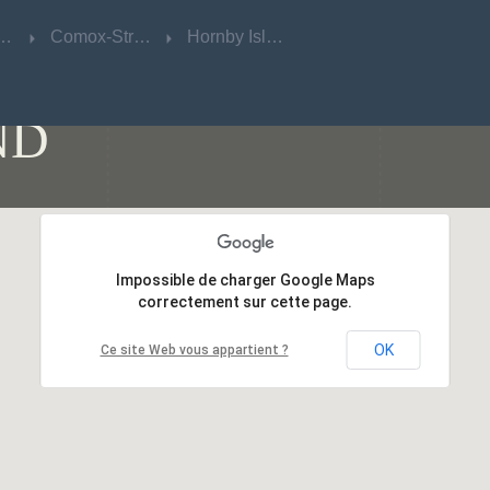
sh Columbia
sh Columbia
Comox-Strathcona
Comox-Strathcona
Hornby Island
Hornby Island
ND
Impossible de charger Google Maps
Impossible de charger Google Maps
correctement sur cette page.
correctement sur cette page.
OK
OK
Ce site Web vous appartient ?
Ce site Web vous appartient ?