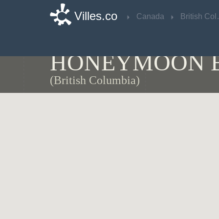
Villes.co
Villes.co
Canada
Canada
Briti
Briti
Carte de
HONEYMOON 
(British Columbia)