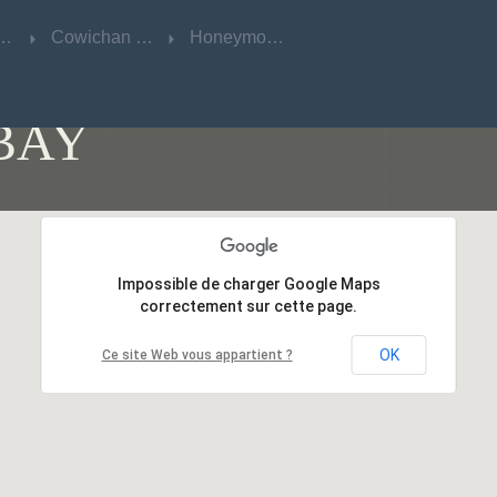
sh Columbia
sh Columbia
Cowichan Valley
Cowichan Valley
Honeymoon Bay
Honeymoon Bay
BAY
Impossible de charger Google Maps
Impossible de charger Google Maps
correctement sur cette page.
correctement sur cette page.
OK
OK
Ce site Web vous appartient ?
Ce site Web vous appartient ?