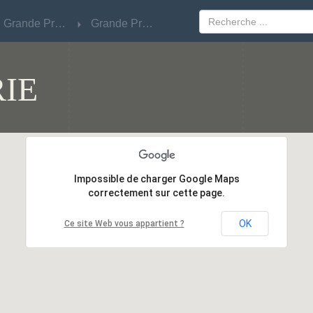
Grande Prairie
Grande Prairie
Grande Prairie
Grande Prairie
IE
Impossible de charger Google Maps
Impossible de charger Google Maps
correctement sur cette page.
correctement sur cette page.
OK
OK
Ce site Web vous appartient ?
Ce site Web vous appartient ?