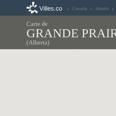
Villes.co
Villes.co
Canada
Canada
Alberta
Alberta
Carte de
GRANDE PRAIR
(Alberta)