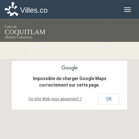
Villes.co
Villes.co
Toggle
Toggle
naviga
naviga
Carte de
COQUITLAM
(British Columbia)
Impossible de charger Google Maps
Impossible de charger Google Maps
correctement sur cette page.
correctement sur cette page.
OK
OK
Ce site Web vous appartient ?
Ce site Web vous appartient ?