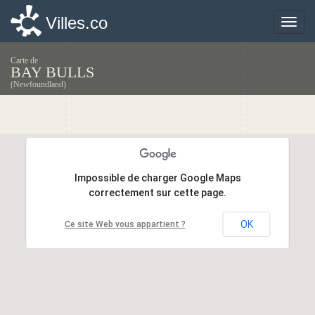
Villes.co
Villes.co
Toggle
Toggle
naviga
naviga
Carte de
BAY BULLS
(Newfoundland)
Impossible de charger Google Maps
Impossible de charger Google Maps
correctement sur cette page.
correctement sur cette page.
OK
OK
Ce site Web vous appartient ?
Ce site Web vous appartient ?