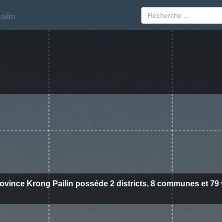
ailin
ailin
ovince Krong Pailin posséde 2 districts, 8 communes et 79 v