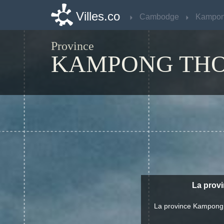
Villes.co
Villes.co
Cambodge
Cambodge
Kampon
Kampon
Province
KAMPONG TH
La provi
La province Kampong 