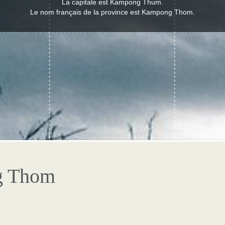
La capitale est Kampong Thum.
Le nom français de la province est Kampong Thom.
ng Thom