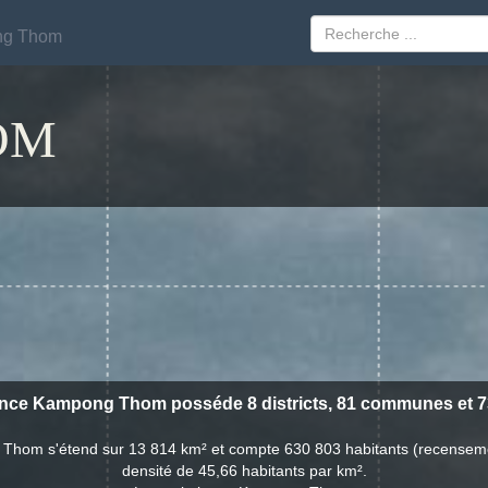
g Thom
g Thom
OM
nce Kampong Thom posséde 8 districts, 81 communes et 736
Thom s'étend sur 13 814 km² et compte 630 803 habitants (recensem
densité de 45,66 habitants par km².