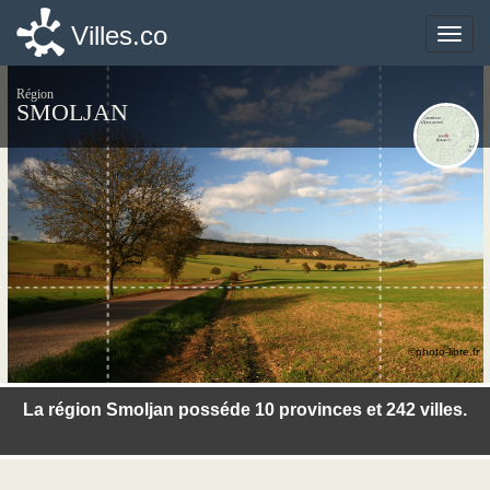
Villes.co
Villes.co
Toggle
Toggle
naviga
naviga
Région
SMOLJAN
©photo-libre.fr
La région Smoljan posséde 10 provinces et 242 villes.