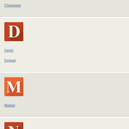
Chepelare
Devin
Dospat
Madan