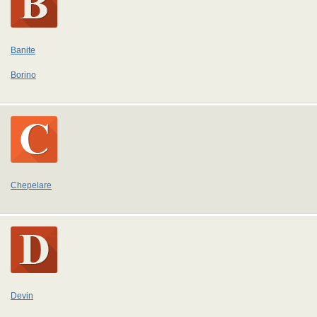
Banite
Borino
Chepelare
Devin