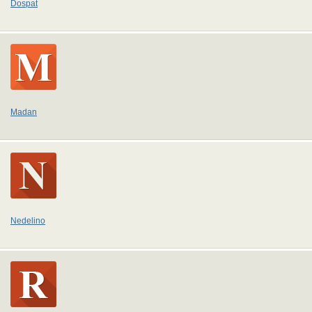
Dospat
Madan
Nedelino