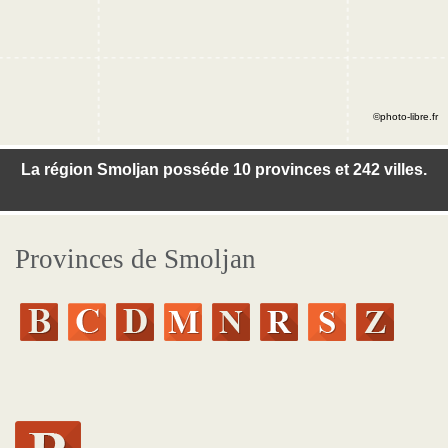
©photo-libre.fr
La région Smoljan posséde 10 provinces et 242 villes.
Provinces de Smoljan